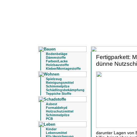
Bodenbeläge
Fertigparkett: M
Dämmstoffe
Farben/Lacke
dünne Nutzschi
Holzbaustoffe
Kleber/Montagestoffe
Spielzeug
Reinigungsmittel
Schimmelpilze
Schädlingsbekämpfung
Teppiche Stoffe
Asbest
Formaldehyd
Holzschutzmittel
Schimmelpilze
PCB
Kinder
darunter Lagen von E
Lebensmittel
Kfz-Versicherung