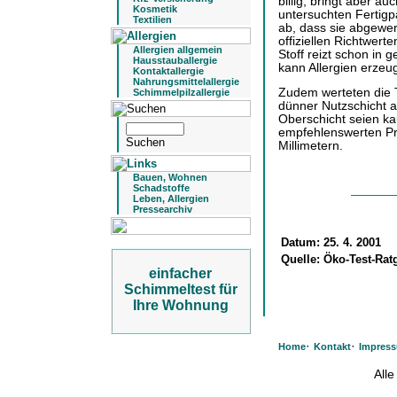
billig, bringt aber a
Kosmetik
untersuchten Fertigp
Textilien
ab, dass sie abgewer
offiziellen Richtwert
Allergien allgemein
Stoff reizt schon in
Hausstauballergie
kann Allergien erzeu
Kontaktallergie
Nahrungsmittelallergie
Zudem werteten die T
Schimmelpilzallergie
dünner Nutzschicht ab
Oberschicht seien ka
empfehlenswerten Pro
Millimetern.
Bauen, Wohnen
Schadstoffe
Leben, Allergien
Pressearchiv
Datum:
25. 4. 2001
Quelle:
Öko-Test-Rat
einfacher
Schimmeltest für
Ihre Wohnung
·
·
Home
Kontakt
Impres
All