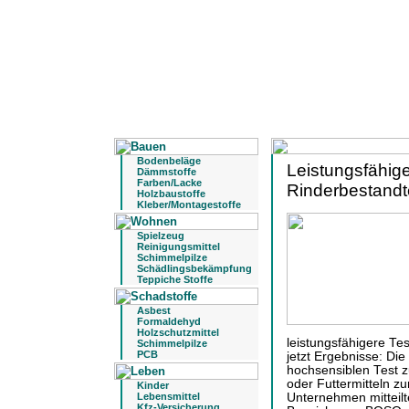
Bodenbeläge
Leistungsfähige
Dämmstoffe
Farben/Lacke
Rinderbestandt
Holzbaustoffe
Kleber/Montagestoffe
Spielzeug
Reinigungsmittel
Schimmelpilze
Schädlingsbekämpfung
Teppiche Stoffe
Asbest
Formaldehyd
Holzschutzmittel
leistungsfähigere Tes
Schimmelpilze
PCB
jetzt Ergebnisse: D
hochsensiblen Test 
oder Futtermitteln zu
Kinder
Lebensmittel
Unternehmen mitteilt
Kfz-Versicherung