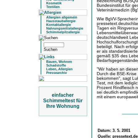
Bezeichnung BOSQua
Kosmetik
Bundesinstitut für g
Textilien
Veterinärmedizin (Bg
Allergien allgemein
Wie BgVV-Sprecherin
Hausstauballergie
pressetext.deutschl
Kontaktallergie
Tagen ein Ringversu
Nahrungsmittelallergie
Schimmelpilzallergie
Lebensmittelüberwac
deutschlandweit Leb
Hochschulforschungte
beteiligt. Nach erfo
er als standardisier
gemäß §35 des Leben
Bedarfsgegenstände
Bauen, Wohnen
Schadstoffe
"Wir haben an diesem 
Leben, Allergien
Pressearchiv
Durch die BSE-Krise 
bekommen", sagt Luk
Test, mit dem ledigl
Prozent Rindfleisch
sei deutlich empfindl
einfacher
mit einem europaweit
Schimmeltest für
Ihre Wohnung
Datum:
3. 5. 2001
Quelle:
pressetext.d