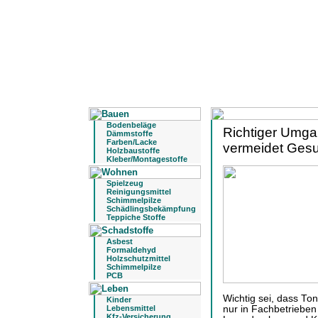
Bodenbeläge
Richtiger Umga
Dämmstoffe
Farben/Lacke
vermeidet Gesu
Holzbaustoffe
Kleber/Montagestoffe
Spielzeug
Reinigungsmittel
Schimmelpilze
Schädlingsbekämpfung
Teppiche Stoffe
Asbest
Formaldehyd
Holzschutzmittel
Schimmelpilze
PCB
Wichtig sei, dass To
Kinder
Lebensmittel
nur in Fachbetrieben 
Kfz-Versicherung