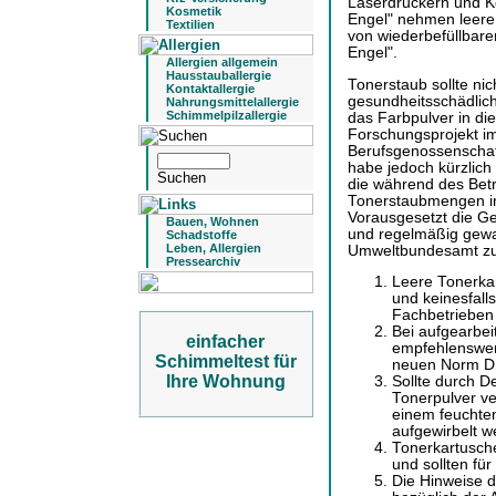
Laserdruckern und K
Kosmetik
Engel" nehmen leere 
Textilien
von wiederbefüllbar
Engel".
Allergien allgemein
Hausstauballergie
Tonerstaub sollte nic
Kontaktallergie
gesundheitsschädlich
Nahrungsmittelallergie
Schimmelpilzallergie
das Farbpulver in die
Forschungsprojekt im
Berufsgenossenschaft 
habe jedoch kürzlich
die während des Betr
Tonerstaubmengen in
Vorausgesetzt die Ge
Bauen, Wohnen
und regelmäßig gewar
Schadstoffe
Leben, Allergien
Umweltbundesamt zu
Pressearchiv
Leere Tonerkar
und keinesfall
Fachbetrieben 
Bei aufgearbei
einfacher
empfehlenswert
Schimmeltest für
neuen Norm DI
Ihre Wohnung
Sollte durch 
Tonerpulver ve
einem feuchte
aufgewirbelt w
Tonerkartusch
und sollten fü
Die Hinweise d