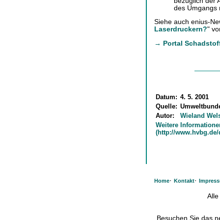
bezüglich der 
des Umgangs m
Siehe auch enius-Ne
Laserdruckern?
" v
→ Portal Schadstof
Datum:
4. 5. 2001
Quelle:
Umweltbunde
Autor:
Wieland Wel
Weitere Informatione
(http://www.hvbg.de/
·
·
Home
Kontakt
Impres
All
Besuchen Sie das 