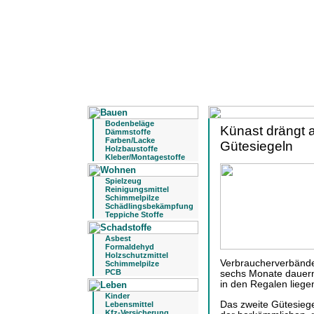
Bodenbeläge
Künast drängt 
Dämmstoffe
Farben/Lacke
Gütesiegeln
Holzbaustoffe
Kleber/Montagestoffe
Spielzeug
Reinigungsmittel
Schimmelpilze
Schädlingsbekämpfung
Teppiche Stoffe
Asbest
Formaldehyd
Holzschutzmittel
Verbraucherverbände 
Schimmelpilze
PCB
sechs Monate dauern
in den Regalen liege
Kinder
Das zweite Gütesiege
Lebensmittel
Kfz-Versicherung