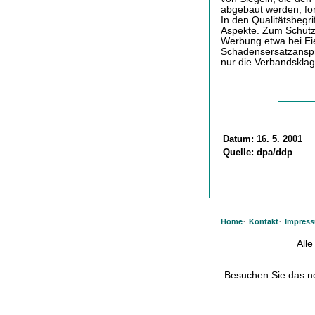
abgebaut werden, for
In den Qualitätsbegr
Aspekte. Zum Schutz
Werbung etwa bei Ei
Schadensersatzanspr
nur die Verbandsklag
Datum:
16. 5. 2001
Quelle:
dpa/ddp
·
·
Home
Kontakt
Impres
All
Besuchen Sie das 