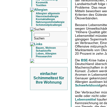
der herkömmlichen, n
Kosmetik
Landwirtschaft folge
Textilien
Probleme. Das neue 
Mitteln beworben wer
Allergien allgemein
Kriterien des Gütesie
Hausstauballergie
Ökoverbänden.
Kontaktallergie
Nahrungsmittelallergie
Bessere Lebensmittel
Schimmelpilzallergie
wegen Umweltschäden
"Höhere Qualität gibt
Lebensmittel müsste
gängigen Supermarktk
an Verbraucher, Einz
Offensive mitzumach
Bauen, Wohnen
Marktanteils von Öko
Schadstoffe
20 Prozent in zehn J
Leben, Allergien
Pressearchiv
Die
BSE
-Krise habe 
Deutschland überschä
Machenschaften in de
Künast. Zudem werde
einfacher
Aromen in Lebensmitt
Schimmeltest für
Genauer gekennzeich
Allergien auslösen k
Ihre Wohnung
Schwefeldioxid
geha
Der Verbraucher müs
wolle oder nicht ode
Lebensmittel
kaufen
Kennzeichnung ist da
von Siegeln, die den