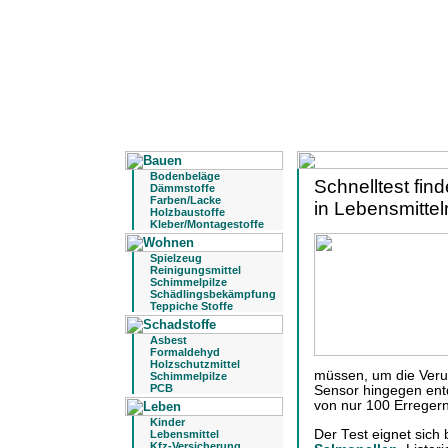
Bodenbeläge
Schnelltest fin
Dämmstoffe
Farben/Lacke
in Lebensmittel
Holzbaustoffe
Kleber/Montagestoffe
Spielzeug
Reinigungsmittel
Schimmelpilze
Schädlingsbekämpfung
Teppiche Stoffe
Asbest
Formaldehyd
Holzschutzmittel
müssen, um die Veru
Schimmelpilze
PCB
Sensor hingegen ent
von nur 100 Erreger
Kinder
Der Test eignet sich
Lebensmittel
Kfz-Versicherung