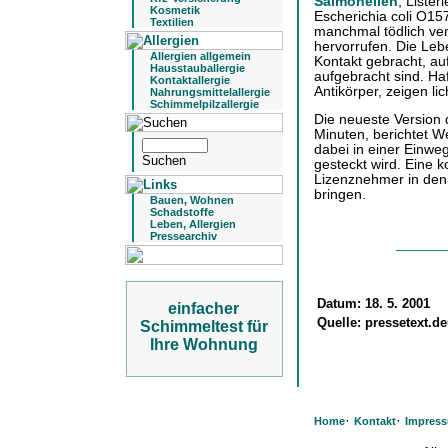
Salmonellen
, Lister
Kosmetik
Escherichia coli O15
Textilien
manchmal tödlich ver
hervorrufen. Die Leb
Allergien allgemein
Kontakt gebracht, au
Hausstauballergie
aufgebracht sind. H
Kontaktallergie
Antikörper, zeigen l
Nahrungsmittelallergie
Schimmelpilzallergie
Die neueste Version d
Minuten, berichtet We
dabei in einer Einwe
gesteckt wird. Eine k
Lizenznehmer in de
bringen.
Bauen, Wohnen
Schadstoffe
Leben, Allergien
Pressearchiv
Datum:
18. 5. 2001
einfacher
Quelle:
pressetext.d
Schimmeltest für
Ihre Wohnung
·
·
Home
Kontakt
Impres