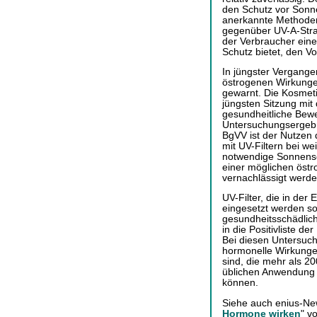
den Schutz vor Sonne
anerkannte Methoden
gegenüber UV-A-Strah
der Verbraucher eine
Schutz bietet, den V
In jüngster Vergange
östrogenen Wirkunge
gewarnt. Die Kosmet
jüngsten Sitzung mit
gesundheitliche Bewe
Untersuchungsergebni
BgVV ist der Nutzen
mit UV-Filtern bei we
notwendige Sonnensch
einer möglichen öst
vernachlässigt werde
UV-Filter, die in der
eingesetzt werden so
gesundheitsschädlic
in die Positivliste 
Bei diesen Untersuch
hormonelle Wirkungen
sind, die mehr als 20
üblichen Anwendung 
können.
Siehe auch enius-Ne
Hormone wirken
" v