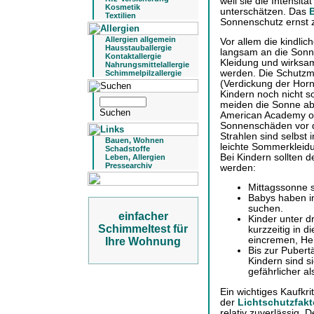
weil sie die Intensitä
Kosmetik
unterschätzen. Das
Textilien
Sonnenschutz ernst
Allergien allgemein
Vor allem die kindli
Hausstauballergie
langsam an die Sonn
Kontaktallergie
Kleidung und wirksa
Nahrungsmittelallergie
werden. Die Schutzm
Schimmelpilzallergie
(Verdickung der Horn
Kindern noch nicht s
meiden die Sonne abe
American Academy of
Sonnenschäden vor d
Strahlen sind selbs
Bauen, Wohnen
leichte Sommerkleidu
Schadstoffe
Bei Kindern sollten 
Leben, Allergien
Pressearchiv
werden:
Mittagssonne so
Babys haben in
suchen.
einfacher
Kinder unter d
Schimmeltest für
kurzzeitig in 
eincremen, He
Ihre Wohnung
Bis zur Puber
Kindern sind s
gefährlicher al
Ein wichtiges Kaufkri
der
Lichtschutzfakt
relativ zuverlässig. D