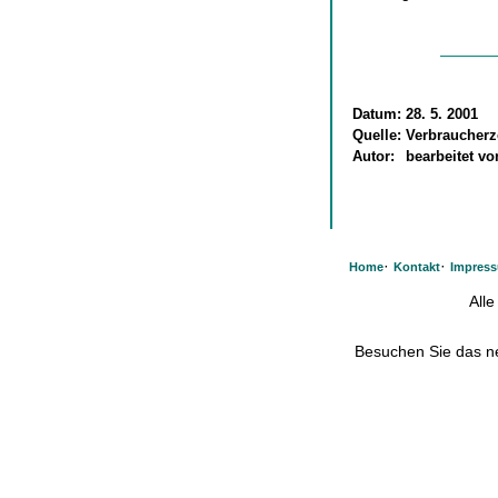
Datum:
28. 5. 2001
Quelle:
Verbraucher
Autor:
bearbeitet v
·
·
Home
Kontakt
Impres
All
Besuchen Sie das 