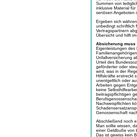
Summen von lediglich
inklusive Material f
seriösen Angeboten i
Ergeben sich während
unbedingt schriftlich
Vertragspartnern abg
Übersicht und hilft im 
Absicherung muss 
Eigenleistungen des
Familienangehörigen 
Unfallversicherung a
Urteil des Bundessozia
geförderter oder st
wird, was in der Rege
Hilfskräfte erstreckt 
unentgeltlich oder au
Arbeiten gegen Entg
keine Selbsthilfearbe
beitragspflichtigen g
Berufsgenossenschaf
Nachweispflichten k
Schadensersatzansprü
Genossenschaft nach
Abschließend noch ei
Man sollte wissen, d
einer Geldbuße von 
Das ist gewiss kein 