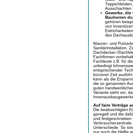
Teppichböden,
Ausschachten 
Gewerke, die
Bauherren du
gehören beispi
von Innentüren
Estricharbeit
des Dachausb
Maurer- und Putzarbe
Sanitärinstallation, 
Dachdecker-/Dachkle
Fachfirmen vorbehalt
Fachleute z.B. für de
unbedingt lohnenswer
entsprechender Techn
kürzerer Zeit ausführ
kann als die Ersparni
die so genannten Au
guten handwerkliche
Variante sieht vor, d
Innenausbaugewerke s
Auf faire Verträge 
Die beabsichtigten Ei
geregelt und die dafü
und festgeschrieben w
Verbraucherzentrale
Unterschiede. So sin
nur noch die Hälfte 