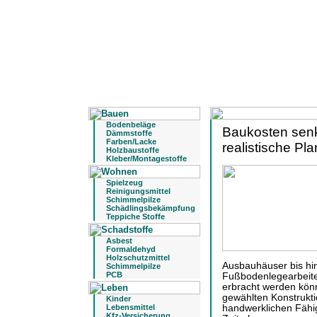
Bodenbeläge
Baukosten senk
Dämmstoffe
Farben/Lacke
realistische Pla
Holzbaustoffe
Kleber/Montagestoffe
Spielzeug
Reinigungsmittel
Schimmelpilze
Schädlingsbekämpfung
Teppiche Stoffe
Asbest
Formaldehyd
Holzschutzmittel
Ausbauhäuser bis hin
Schimmelpilze
PCB
Fußbodenlegearbeite
erbracht werden kön
gewählten Konstrukt
Kinder
Lebensmittel
handwerklichen Fähi
Kfz-Versicherung