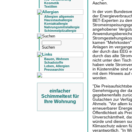
Aachen.
Kosmetik
Textilien
In der vom Bundesv
der Energieverbrauch
Allergien allgemein
BET-Experten zu dem
Hausstauballergie
Kontaktallergie
Stromeinspeisungsge
Nahrungsmittelallergie
angehobener Vergütu
Schimmelpilzallergie
Anwendungsbereiche
Stromgestehungskost
kamen "Mehrkosten" 
Anlagen im vergangen
der durch das EEG e
durch das alte Strom
Bauen, Wohnen
nicht unter den Tisc
Schadstoffe
haben viele Stromver
Leben, Allergien
in Küstennähe sind v
Pressearchiv
mit dem Hinweis auf 
worden.
"Die Preisaufsichtsb
Genehmigung der da
einfacher
gegebenenfalls zurüc
Schimmeltest für
Gutachten zur Verfüg
Ihre Wohnung
Ahmels. "Vor allem k
erneuerbarer Energi
Öffentlichkeit als Pre
Unverschämtheit, das
würde und diesen su
Klimaschutz wären fü
verantwortlich. "In W