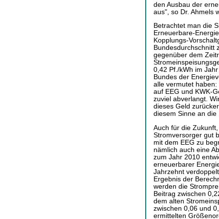
den Ausbau der erneu
aus", so Dr. Ahmels w
Betrachtet man die
Erneuerbare-Energi
Kopplungs-Vorschaltg
Bundesdurchschnitt z
gegenüber dem Zeitr
Stromeinspeisungsge
0,42 Pf./kWh im Jahr 
Bundes der Energiev
alle vermutet haben
auf EEG und KWK-Ges
zuviel abverlangt. W
dieses Geld zurücker
diesem Sinne an die
Auch für die Zukunft
Stromversorger gut b
mit dem EEG zu beg
nämlich auch eine Ab
zum Jahr 2010 entwic
erneuerbarer Energi
Jahrzehnt verdoppelt,
Ergebnis der Berech
werden die Stromprei
Beitrag zwischen 0,2
dem alten Stromeinsp
zwischen 0,06 und 0,
ermittelten Größenor