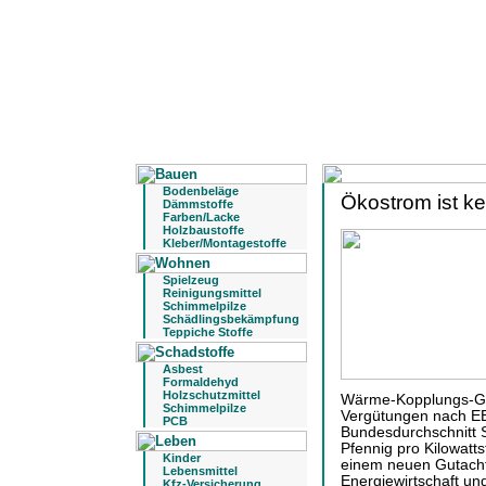
Bodenbeläge
Ökostrom ist kei
Dämmstoffe
Farben/Lacke
Holzbaustoffe
Kleber/Montagestoffe
Spielzeug
Reinigungsmittel
Schimmelpilze
Schädlingsbekämpfung
Teppiche Stoffe
Asbest
Formaldehyd
Holzschutzmittel
Wärme-Kopplungs-Ge
Schimmelpilze
Vergütungen nach E
PCB
Bundesdurchschnitt 
Pfennig pro Kilowatts
Kinder
einem neuen Gutacht
Lebensmittel
Energiewirtschaft u
Kfz-Versicherung