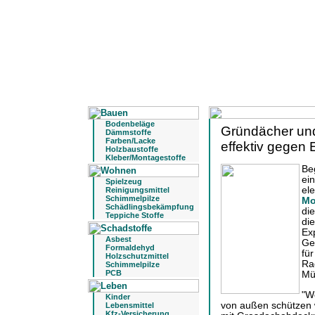
Bodenbeläge
Gründächer un
Dämmstoffe
Farben/Lacke
effektiv gegen
Holzbaustoffe
Kleber/Montagestoffe
Be
ei
Spielzeug
el
Reinigungsmittel
Schimmelpilze
Mo
Schädlingsbekämpfung
di
Teppiche Stoffe
di
Ex
Asbest
Ge
Formaldehyd
fü
Holzschutzmittel
Ra
Schimmelpilze
PCB
Mü
"W
Kinder
von außen schützen 
Lebensmittel
Kfz-Versicherung