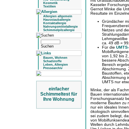
mit Grasdachabdeckun
Kosmetik
Kasseler Forschungsl
Textilien
Gernot Minke die U
Resultate im Einzeln
Allergien allgemein
Hausstauballergie
Gründächer mit
Kontaktallergie
Frequenzberei
Nahrungsmittelallergie
Netzes und de
Schimmelpilzallergie
Strahlungsdäm
Lehmgewölbe 
ca. 49 dB = 99
Für die
UMTS-
Mobilfunkgene
von 1,92 bis 2
Bauen, Wohnen
bessere Absch
Schadstoffe
Bereich ergeb
Leben, Allergien
Pressearchiv
Abschirmung. Z
Baustoffen, et
Abschirmung i
UMTS nur etwa
einfacher
Minke, der als Fach
Schimmeltest für
Bauen internationale
Forschungsansatz bes
Ihre Wohnung
moderne Bauten zu n
nur ein ideales Inne
ökologisch sinnvolle
sei zudem belegt, da
von Mobilfunksende
Wellen durch Lehmb
Um Lücken in der Abs