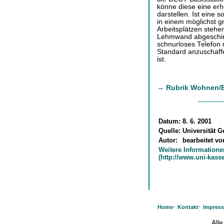
könne diese eine erh
darstellen. Ist eine so
in einem möglichst g
Arbeitsplätzen stehen
Lehmwand abgeschirmt
schnurloses Telefon 
Standard anzuschaff
ist.
→ Rubrik Wohnen/
Datum:
8. 6. 2001
Quelle:
Universität 
Autor:
bearbeitet v
Weitere Informatione
(http://www.uni-kasse
·
·
Home
Kontakt
Impres
All