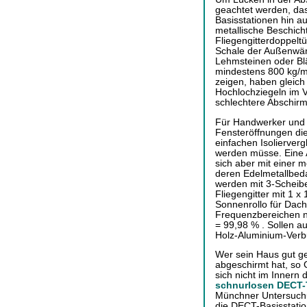
geachtet werden, da
Basisstationen hin a
metallische Beschich
Fliegengitterdoppeltü
Schale der Außenwän
Lehmsteinen oder Blä
mindestens 800 kg/m
zeigen, haben gleich
Hochlochziegeln im V
schlechtere Abschir
Für Handwerker und 
Fensteröffnungen di
einfachen Isolierve
werden müsse. Eine 
sich aber mit eine
deren Edelmetallbed
werden mit 3-Scheib
Fliegengitter mit 1 x
Sonnenrollo für Dach
Frequenzbereichen n
= 99,98 % . Sollen a
Holz-Aluminium-Ver
Wer sein Haus gut g
abgeschirmt hat, so 
sich nicht im Innern
schnurlosen DECT-
Münchner Untersuchu
die DECT-Basisstatio