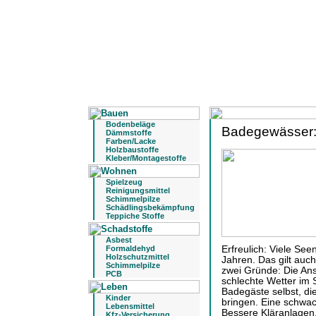
Bodenbeläge
Badegewässer: 
Dämmstoffe
Farben/Lacke
Holzbaustoffe
Kleber/Montagestoffe
Spielzeug
Reinigungsmittel
Schimmelpilze
Schädlingsbekämpfung
Teppiche Stoffe
Asbest
Formaldehyd
Erfreulich: Viele Se
Holzschutzmittel
Jahren. Das gilt auch
Schimmelpilze
zwei Gründe: Die A
PCB
schlechte Wetter im 
Badegäste selbst, di
Kinder
bringen. Eine schwac
Lebensmittel
Bessere Kläranlagen
Kfz-Versicherung