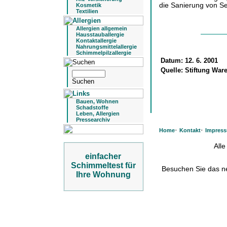
die Sanierung von S
Kosmetik
Textilien
Allergien allgemein
Hausstauballergie
Kontaktallergie
Nahrungsmittelallergie
Schimmelpilzallergie
Datum:
12. 6. 2001
Quelle:
Stiftung Ware
Bauen, Wohnen
Schadstoffe
Leben, Allergien
Pressearchiv
·
·
Home
Kontakt
Impres
All
einfacher
Schimmeltest für
Besuchen Sie das 
Ihre Wohnung