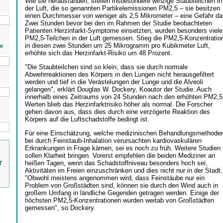
Wie sie herausfanden, stellen insbesondere winzige Staubteilchen in
der Luft, die so genannten Partikelemissionen PM2,5 – sie besitzen
einen Durchmesser von weniger als 2,5 Mikrometer – eine Gefahr dar
Zwei Stunden bevor bei den im Rahmen der Studie beobachteten
Patienten Herzinfarkt-Symptome einsetzten, wurden besonders viele
PM2,5-Teilchen in der Luft gemessen. Stieg die PM2,5-Konzentratio
in diesen zwei Stunden um 25 Mikrogramm pro Kubikmeter Luft,
ie
erhöhte sich das Herzinfarkt-Risiko um 48 Prozent.
"Die Staubteilchen sind so klein, dass sie durch normale
Abwehrreaktionen des Körpers in den Lungen nicht herausgefiltert
werden und tief in die Verästelungen der Lunge und die Alveoli
gelangen", erklärt Douglas W. Dockery, Koautor der Studie. Auch
innerhalb eines Zeitraums von 24 Stunden nach den erhöhten PM2,5
Werten blieb das Herzinfarktrisiko höher als normal. Die Forscher
gehen davon aus, dass dies durch eine verzögerte Reaktion des
Körpers auf die Luftschadstoffe bedingt ist.
Für eine Einschätzung, welche medizinischen Behandlungsmethode
bei durch Feinstaub-Inhalation verursachten kardiovaskulären
Erkrankungen in Frage kämen, sei es noch zu früh. Weitere Studien
sollen Klarheit bringen. Vorerst empfehlen die beiden Mediziner an
r
heißen Tagen, wenn das Schadstoffniveau besonders hoch sei,
Aktivitäten im Freien einzuschränken und dies nicht nur in der Stadt.
"Obwohl meistens angenommen wird, dass Feinstäube nur ein
Problem von Großstädten sind, können sie durch den Wind auch in
großem Umfang in ländliche Gegenden getragen werden. Einige der
höchsten PM2,5-Konzentrationen wurden weitab von Großstädten
gemessen", so Dockery.