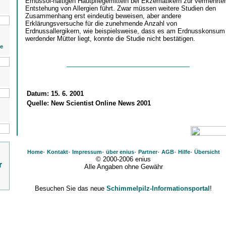
Ernussöl-haltigen Hautpflegemitteln bei Ekzematikern zur vermehrte
Entstehung von Allergien führt. Zwar müssen weitere Studien den
Zusammenhang erst eindeutig beweisen, aber andere
Erklärungsversuche für die zunehmende Anzahl von
Erdnussallergikern, wie beispielsweise, dass es am Erdnusskonsum
werdender Mütter liegt, konnte die Studie nicht bestätigen.
ie
Datum:
15. 6. 2001
Quelle:
New Scientist Online News 2001
·
·
·
·
·
·
·
Home
Kontakt
Impressum
über enius
Partner
AGB
Hilfe
Übersicht
© 2000-2006 enius
r
Alle Angaben ohne Gewähr
Besuchen Sie das neue
Schimmelpilz-Informationsportal
!