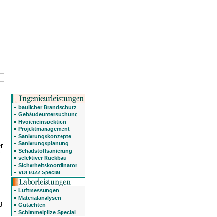
baulicher Brandschutz
Gebäudeuntersuchung
Hygieneinspektion
Projektmanagement
Sanierungskonzepte
Sanierungsplanung
r
Schadstoffsanierung
r
selektiver Rückbau
Sicherheitskoordinator
–
VDI 6022 Special
Luftmessungen
Materialanalysen
g
Gutachten
Schimmelpilze Special