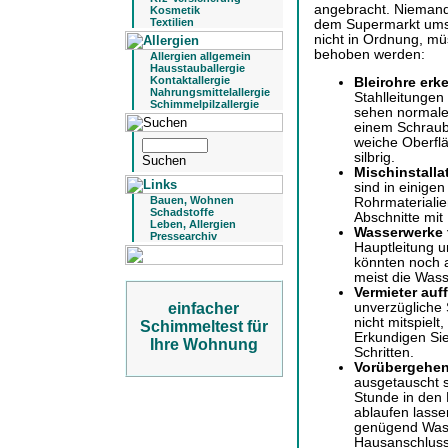
angebracht. Niemand 
Kosmetik
Textilien
dem Supermarkt umste
nicht in Ordnung, mü
behoben werden:
Allergien allgemein
Hausstauballergie
Kontaktallergie
Bleirohre erk
Nahrungsmittelallergie
Stahlleitungen 
Schimmelpilzallergie
sehen normaler
einem Schraube
weiche Oberflä
silbrig.
Mischinstalla
sind in einige
Bauen, Wohnen
Rohrmaterialien
Schadstoffe
Abschnitte mit 
Leben, Allergien
Wasserwerke 
Pressearchiv
Hauptleitung un
könnten noch a
meist die Wass
Vermieter auf
unverzügliche
einfacher
nicht mitspiel
Schimmeltest für
Erkundigen Sie
Ihre Wohnung
Schritten.
Vorübergehe
ausgetauscht s
Stunde in den 
ablaufen lasse
genügend Wasse
Hausanschlussl