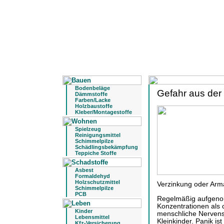
Bodenbeläge
Gefahr aus der 
Dämmstoffe
Farben/Lacke
Holzbaustoffe
Kleber/Montagestoffe
Spielzeug
Reinigungsmittel
Schimmelpilze
Schädlingsbekämpfung
Teppiche Stoffe
Asbest
Formaldehyd
Holzschutzmittel
Verzinkung oder Arma
Schimmelpilze
PCB
Regelmäßig aufgen
Konzentrationen als c
Kinder
menschliche Nervens
Lebensmittel
Kleinkinder. Panik ist
Kfz-Versicherung