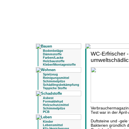
Bodenbeläge
WC-Erfrischer -
Dämmstoffe
Farben/Lacke
umweltschädli
Holzbaustoffe
Kleber/Montagestoffe
Spielzeug
Reinigungsmittel
Schimmelpilze
Schädlingsbekämpfung
Teppiche Stoffe
Asbest
Formaldehyd
Holzschutzmittel
Verbrauchermagazin
Schimmelpilze
PCB
Test war in der Apr
Duftsteine und -gele
Kinder
Lebensmittel
Bakterien gründlic
Kfz-Versicherung