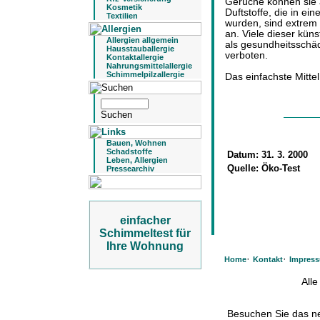
Gerüche können sie a
Kosmetik
Duftstoffe, die in e
Textilien
wurden, sind extrem 
an. Viele dieser kü
Allergien allgemein
als gesundheitsschäd
Hausstauballergie
verboten.
Kontaktallergie
Nahrungsmittelallergie
Schimmelpilzallergie
Das einfachste Mitte
Bauen, Wohnen
Schadstoffe
Datum:
31. 3. 2000
Leben, Allergien
Quelle:
Öko-Test
Pressearchiv
einfacher
Schimmeltest für
Ihre Wohnung
·
·
Home
Kontakt
Impres
All
Besuchen Sie das 