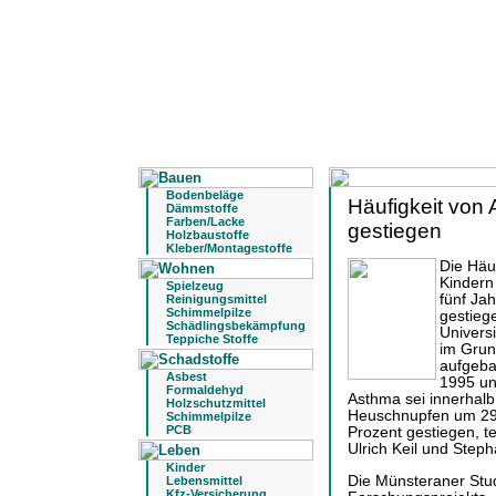
Bodenbeläge
Häufigkeit von 
Dämmstoffe
Farben/Lacke
gestiegen
Holzbaustoffe
Kleber/Montagestoffe
Die Häu
Kindern
Spielzeug
fünf Jah
Reinigungsmittel
Schimmelpilze
gestieg
Schädlingsbekämpfung
Univers
Teppiche Stoffe
im Grun
aufgeba
Asbest
1995 un
Formaldehyd
Asthma sei innerhalb
Holzschutzmittel
Heuschnupfen um 29 
Schimmelpilze
PCB
Prozent gestiegen, te
Ulrich Keil und Step
Kinder
Die Münsteraner Stud
Lebensmittel
Kfz-Versicherung