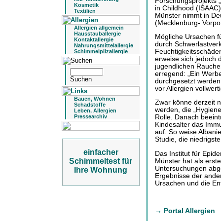
Forschungsprojekts „
Kosmetik
in Childhood (ISAAC)
Textilien
Münster nimmt in Deu
(Mecklenburg- Vorpo
Allergien allgemein
Hausstauballergie
Mögliche Ursachen für
Kontaktallergie
durch Schwerlastve
Nahrungsmittelallergie
Feuchtigkeitsschäden
Schimmelpilzallergie
erweise sich jedoch
jugendlichen Rauche
erregend: „Ein Werb
durchgesetzt werden
vor Allergien vollwer
Bauen, Wohnen
Zwar könne derzeit n
Schadstoffe
werden, die „Hygiene
Leben, Allergien
Pressearchiv
Rolle. Danach beeint
Kindesalter das Imm
auf. So weise Alban
Studie, die niedrigste
einfacher
Das Institut für Epid
Schimmeltest für
Münster hat als erste
Untersuchungen abges
Ihre Wohnung
Ergebnisse der ander
Ursachen und die Ent
→ Portal Allergien