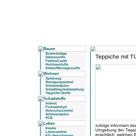
Bodenbeläge
Teppiche mit T
Dämmstoffe
Farben/Lacke
Holzbaustoffe
Kleber/Montagestoffe
Spielzeug
Reinigungsmittel
Schimmelpilze
Schädlingsbekämpfung
Teppiche Stoffe
Asbest
Formaldehyd
Holzschutzmittel
Schimmelpilze
PCB
zufolge informiert da
Kinder
Umgebung der Teppic
Lebensmittel
ersichtlich, welchen
Kfz-Versicherung