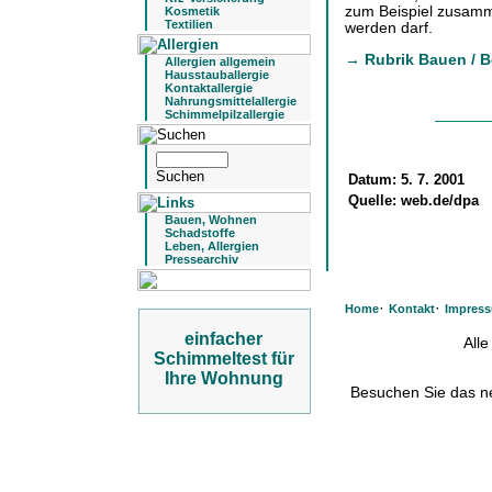
zum Beispiel zusamm
Kosmetik
Textilien
werden darf.
→ Rubrik Bauen / 
Allergien allgemein
Hausstauballergie
Kontaktallergie
Nahrungsmittelallergie
Schimmelpilzallergie
Datum:
5. 7. 2001
Quelle:
web.de/dpa
Bauen, Wohnen
Schadstoffe
Leben, Allergien
Pressearchiv
·
·
Home
Kontakt
Impres
einfacher
All
Schimmeltest für
Ihre Wohnung
Besuchen Sie das 