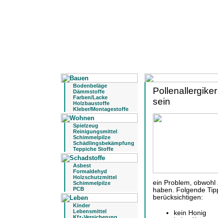
Bodenbeläge
Pollenallergike
Dämmstoffe
Farben/Lacke
sein
Holzbaustoffe
Kleber/Montagestoffe
Spielzeug
Reinigungsmittel
Schimmelpilze
Schädlingsbekämpfung
Teppiche Stoffe
Asbest
Formaldehyd
Holzschutzmittel
ein Problem, obwohl s
Schimmelpilze
PCB
haben. Folgende Tipp
berücksichtigen:
Kinder
Lebensmittel
kein Honig
Kfz-Versicherung