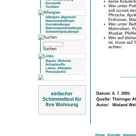
keine Kräuter
Kosmetik
Wer unter Poll
Textilien
soll zurzeit d
Pfirsiche, Ap
Allergien allgemein
Erdnüsse, Man
Hausstauballergie
Wer unter Beifu
Kontaktallergie
Nahrungsmittelallergie
Mohrrüben, Pap
Schimmelpilzallergie
Muskat, Pfeffe
Wer auf blühe
ist, muss auf
achten.
Bauen, Wohnen
Schadstoffe
Leben, Allergien
Pressearchiv
Datum:
6. 7. 2001
einfacher
Schimmeltest für
Quelle:
Thüringer A
Ihre Wohnung
Autor:
Wieland We
·
·
Home
Kontakt
Impres