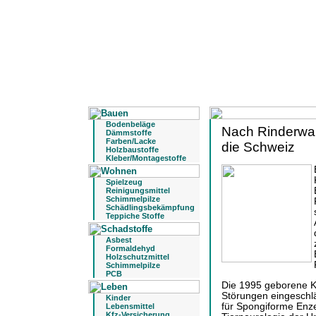
Bodenbeläge
Nach Rinderwah
Dämmstoffe
Farben/Lacke
die Schweiz
Holzbaustoffe
Kleber/Montagestoffe
Spielzeug
Reinigungsmittel
Schimmelpilze
Schädlingsbekämpfung
Teppiche Stoffe
Asbest
Formaldehyd
Holzschutzmittel
Schimmelpilze
PCB
Die 1995 geborene K
Störungen eingeschl
Kinder
für Spongiforme Enze
Lebensmittel
Kfz-Versicherung