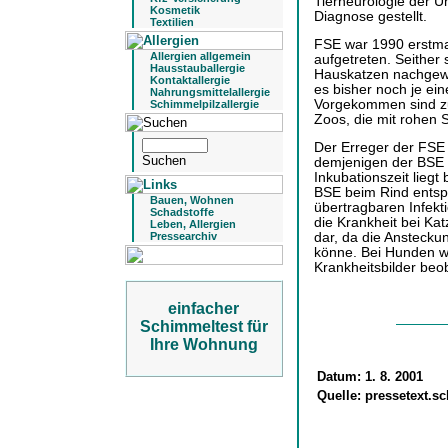
Tierneurologie der Un
Kosmetik
Diagnose gestellt.
Textilien
FSE war 1990 erstmal
Allergien allgemein
aufgetreten. Seither 
Hausstauballergie
Hauskatzen nachgew
Kontaktallergie
es bisher noch je ein
Nahrungsmittelallergie
Vorgekommen sind zu
Schimmelpilzallergie
Zoos, die mit rohen 
Der Erreger der FSE 
demjenigen der BSE s
Inkubationszeit liegt
BSE beim Rind entsp
Bauen, Wohnen
übertragbaren Infekt
Schadstoffe
die Krankheit bei Ka
Leben, Allergien
Pressearchiv
dar, da die Anstecku
könne. Bei Hunden w
Krankheitsbilder beo
einfacher
Schimmeltest für
Ihre Wohnung
Datum:
1. 8. 2001
Quelle:
pressetext.s