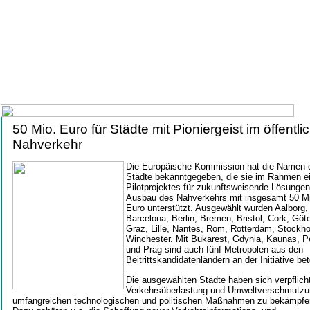
50 Mio. Euro für Städte mit Pioniergeist im öffentli
Nahverkehr
Die Europäische Kommission hat die Namen 
Städte bekanntgegeben, die sie im Rahmen e
Pilotprojektes für zukunftsweisende Lösunge
Ausbau des Nahverkehrs mit insgesamt 50 Mi
Euro unterstützt. Ausgewählt wurden Aalborg,
Barcelona, Berlin, Bremen, Bristol, Cork, Göt
Graz, Lille, Nantes, Rom, Rotterdam, Stockh
Winchester. Mit Bukarest, Gdynia, Kaunas, P
und Prag sind auch fünf Metropolen aus den
Beitrittskandidatenländern an der Initiative bete
Die ausgewählten Städte haben sich verpflicht
Verkehrsüberlastung und Umweltverschmutzu
umfangreichen technologischen und politischen Maßnahmen zu bekämpfe