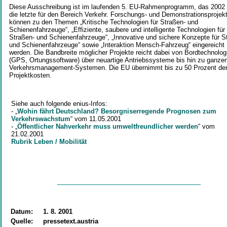
Diese Ausschreibung ist im laufenden 5. EU-Rahmenprogramm, das 2002 
die letzte für den Bereich Verkehr. Forschungs- und Demonstrationsprojek
können zu den Themen „Kritische Technologien für Straßen- und
Schienenfahrzeuge“, „Effiziente, saubere und intelligente Technologien für
Straßen- und Schienenfahrzeuge“, „Innovative und sichere Konzepte für S
und Schienenfahrzeuge“ sowie „Interaktion Mensch-Fahrzeug“ eingereicht
werden. Die Bandbreite möglicher Projekte reicht dabei von Bordtechnolog
(GPS, Ortungssoftware) über neuartige Antriebssysteme bis hin zu ganze
Verkehrsmanagement-Systemen. Die EU übernimmt bis zu 50 Prozent de
Projektkosten.
Siehe auch folgende enius-Infos:
- „
Wohin fährt Deutschland? Besorgniserregende Prognosen zum
Verkehrswachstum
“ vom 11.05.2001
- „
Öffentlicher Nahverkehr muss umweltfreundlicher werden
“ vom
21.02.2001
Rubrik Leben / Mobilität
Datum:
1. 8. 2001
Quelle:
pressetext.austria