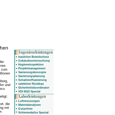
chen
baulicher Brandschutz
Gebäudeuntersuchung
der
Hygieneinspektion
ines
Projektmanagement
n zum
Sanierungskonzepte
llionen
Sanierungsplanung
Schadstoffsanierung
eborg,
selektiver Rückbau
olm und
Sicherheitskoordinator
ecs
VDI 6022 Special
iligt.
Luftmessungen
et, die
Materialanalysen
ng mit
Gutachten
n.
Schimmelpilze Special