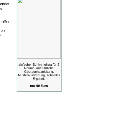
endet,
te
traßen-
ien
n
r
einfacher Schimmeltest für 9
Räume, ausführliche
Gebrauchsanleitung,
Musterauswertung, schnelles
Ergebnis
nur 99 Euro