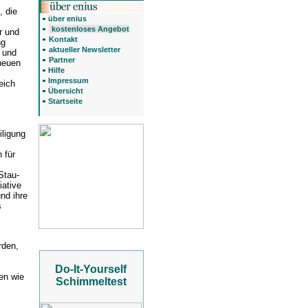
 die
über enius
kostenloses Angebot
r und
Kontakt
ng
aktueller Newsletter
 und
Partner
 neuen
Hilfe
Impressum
eich
Übersicht
Startseite
iligung
 für
Stau-
iative
nd ihre
s
rden,
Do-It-Yourself
en wie
Schimmeltest