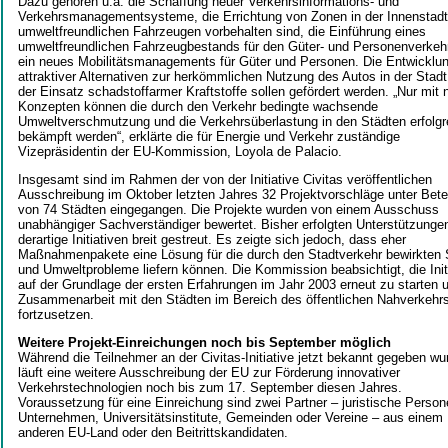
Dazu gehören u.a. die Schaffung neuer Verkehrsinformations- und
Verkehrsmanagementsysteme, die Errichtung von Zonen in der Innenstadt,
umweltfreundlichen Fahrzeugen vorbehalten sind, die Einführung eines
umweltfreundlichen Fahrzeugbestands für den Güter- und Personenverkeh
ein neues Mobilitätsmanagements für Güter und Personen. Die Entwicklu
attraktiver Alternativen zur herkömmlichen Nutzung des Autos in der Stadt
der Einsatz schadstoffarmer Kraftstoffe sollen gefördert werden. „Nur mit
Konzepten können die durch den Verkehr bedingte wachsende
Umweltverschmutzung und die Verkehrsüberlastung in den Städten erfolgr
bekämpft werden“, erklärte die für Energie und Verkehr zuständige
Vizepräsidentin der EU-Kommission, Loyola de Palacio.
Insgesamt sind im Rahmen der von der Initiative Civitas veröffentlichen
Ausschreibung im Oktober letzten Jahres 32 Projektvorschläge unter Bete
von 74 Städten eingegangen. Die Projekte wurden von einem Ausschuss
unabhängiger Sachverständiger bewertet. Bisher erfolgten Unterstützungen
derartige Initiativen breit gestreut. Es zeigte sich jedoch, dass eher
Maßnahmenpakete eine Lösung für die durch den Stadtverkehr bewirkten 
und Umweltprobleme liefern können. Die Kommission beabsichtigt, die Init
auf der Grundlage der ersten Erfahrungen im Jahr 2003 erneut zu starten u
Zusammenarbeit mit den Städten im Bereich des öffentlichen Nahverkehr
fortzusetzen.
Weitere Projekt-Einreichungen noch bis September möglich
Während die Teilnehmer an der Civitas-Initiative jetzt bekannt gegeben wu
läuft eine weitere Ausschreibung der EU zur Förderung innovativer
Verkehrstechnologien noch bis zum 17. September diesen Jahres.
Voraussetzung für eine Einreichung sind zwei Partner – juristische Person
Unternehmen, Universitätsinstitute, Gemeinden oder Vereine – aus einem
anderen EU-Land oder den Beitrittskandidaten.