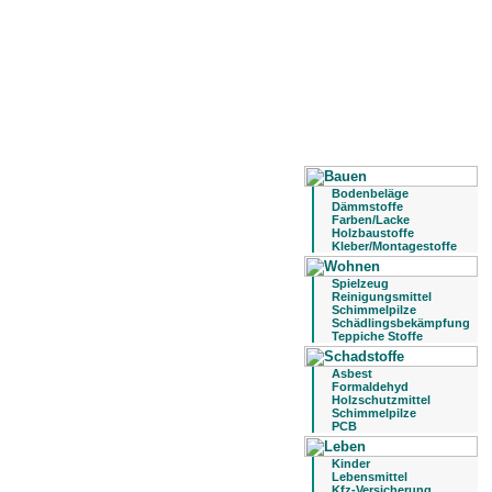
Bodenbeläge
Dämmstoffe
Farben/Lacke
Holzbaustoffe
Kleber/Montagestoffe
Spielzeug
Reinigungsmittel
Schimmelpilze
Schädlingsbekämpfung
Teppiche Stoffe
Asbest
Formaldehyd
Holzschutzmittel
Schimmelpilze
PCB
Kinder
Lebensmittel
Kfz-Versicherung