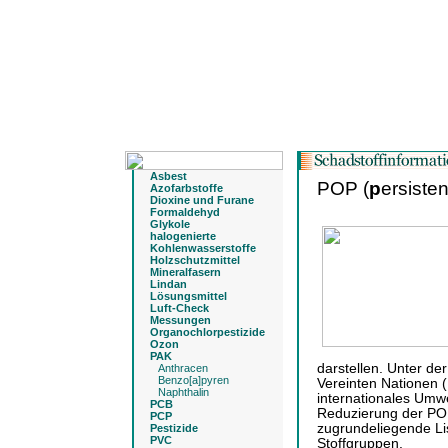
Asbest
POP (
p
ersiste
Azofarbstoffe
Dioxine und Furane
Formaldehyd
Glykole
halogenierte
Kohlenwasserstoffe
Holzschutzmittel
Mineralfasern
Lindan
Lösungsmittel
Luft-Check
Messungen
Organochlorpestizide
Ozon
PAK
darstellen. Unter d
Anthracen
Benzo[a]pyren
Vereinten Nationen 
Naphthalin
internationales Umw
PCB
Reduzierung der POP
PCP
zugrundeliegende Lis
Pestizide
PVC
Stoffgruppen.