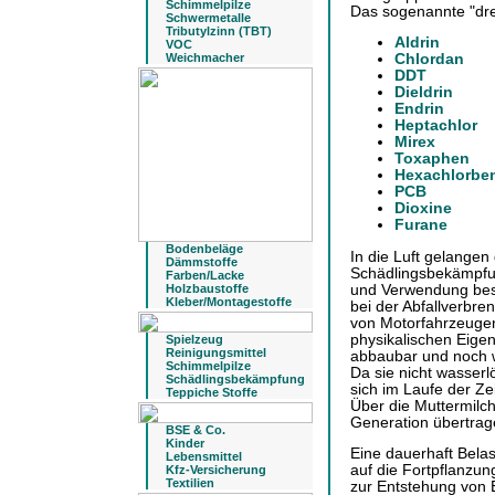
Schimmelpilze
Das sogenannte "dre
Schwermetalle
Tributylzinn (TBT)
Aldrin
VOC
Weichmacher
Chlordan
DDT
Dieldrin
Endrin
Heptachlor
Mirex
Toxaphen
Hexachlorbe
PCB
Dioxine
Furane
Bodenbeläge
In die Luft gelange
Dämmstoffe
Schädlingsbekämpfung
Farben/Lacke
und Verwendung best
Holzbaustoffe
Kleber/Montagestoffe
bei der Abfallverbre
von Motorfahrzeugen
physikalischen Eigen
Spielzeug
Reinigungsmittel
abbaubar und noch w
Schimmelpilze
Da sie nicht wasserlö
Schädlingsbekämpfung
sich im Laufe der Z
Teppiche Stoffe
Über die Muttermilc
Generation übertrag
BSE & Co.
Kinder
Eine dauerhaft Bela
Lebensmittel
auf die Fortpflanzu
Kfz-Versicherung
Textilien
zur Entstehung von 