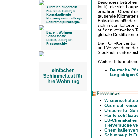
Besonders betroffen 
Inuit), die sich haup
Allergien allgemein
Hausstauballergie
ernähren. Obwohl die
Kontaktallergie
tausende Kilometer e
Nahrungsmittelallergie
Entwicklungsländern 
Schimmelpilzallergie
sich in den kälteren
auf den weltweiten 
Bauen, Wohnen
globale Destillation
Schadstoffe
Leben, Allergien
Die POP-Konvention 
Pressearchiv
und Verwendung der 
Stockholm unterzeich
Weitere Information
Deutsche Pfl
einfacher
langlebigen 
Schimmeltest für
Ihre Wohnung
Wissenschaftst
Ozonloch versch
Ursache für Sch
Haifleisch: Extr
EU-Chemikalien
Tierversuche ve
Chemikalienver
Schimmelpilz E