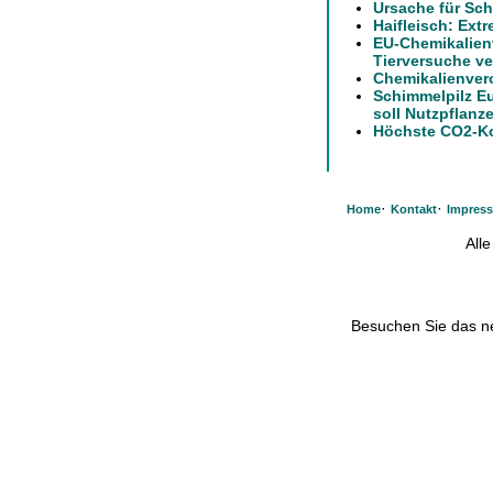
Ursache für Sch
Haifleisch: Ext
EU-Chemikalien
Tierversuche ve
Chemikalienver
Schimmelpilz E
soll Nutzpflanz
Höchste CO2-Ko
·
·
Home
Kontakt
Impres
All
Besuchen Sie das 