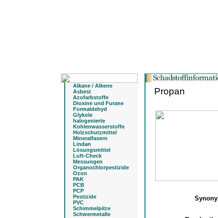
Alkane / Alkene
Propan
Asbest
Azofarbstoffe
Dioxine und Furane
Formaldehyd
Glykole
halogenierte
Kohlenwasserstoffe
Holzschutzmittel
Mineralfasern
Lindan
Lösungsmittel
Luft-Check
Messungen
Organochlorpestizide
Ozon
PAK
PCB
PCP
Pestizide
Synon
PVC
Schimmelpilze
Schwermetalle