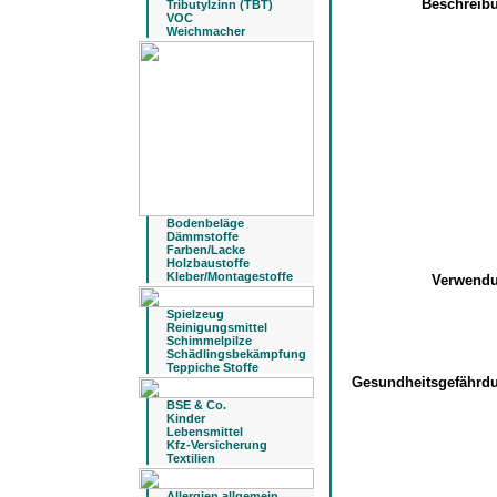
Beschreib
Tributylzinn (TBT)
VOC
Weichmacher
Bodenbeläge
Dämmstoffe
Farben/Lacke
Holzbaustoffe
Kleber/Montagestoffe
Verwend
Spielzeug
Reinigungsmittel
Schimmelpilze
Schädlingsbekämpfung
Teppiche Stoffe
Gesundheitsgefähr
BSE & Co.
Kinder
Lebensmittel
Kfz-Versicherung
Textilien
Allergien allgemein