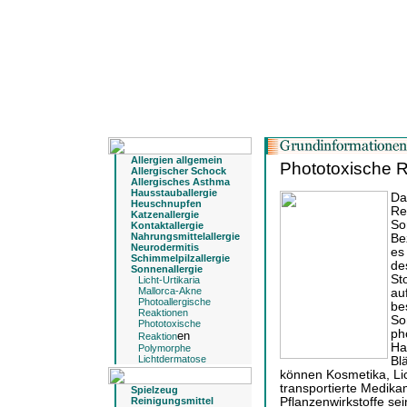
Allergien allgemein
Phototoxische R
Allergischer Schock
Allergisches Asthma
Hausstauballergie
Da
Heuschnupfen
Re
Katzenallergie
So
Kontaktallergie
Nahrungsmittelallergie
Be
Neurodermitis
es
Schimmelpilzallergie
de
Sonnenallergie
St
Licht-Urtikaria
Mallorca-Akne
auf
Photoallergische
be
Reaktionen
So
Phototoxische
ph
en
Reaktion
Ha
Polymorphe
Lichtdermatose
Bl
können Kosmetika, Lic
transportierte Medik
Spielzeug
Reinigungsmittel
Pflanzenwirkstoffe sei