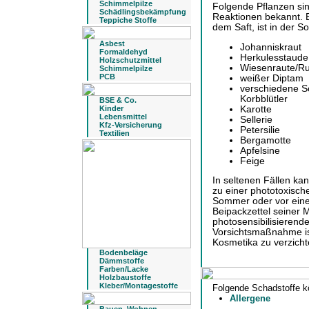
Schimmelpilze
Folgende Pflanzen sin
Schädlingsbekämpfung
Reaktionen bekannt. E
Teppiche Stoffe
dem Saft, ist in der 
Asbest
Johanniskraut
Formaldehyd
Herkulesstaude
Holzschutzmittel
Wiesenraute/R
Schimmelpilze
PCB
weißer Diptam
verschiedene S
Korbblütler
BSE & Co.
Karotte
Kinder
Lebensmittel
Sellerie
Kfz-Versicherung
Petersilie
Textilien
Bergamotte
Apfelsine
Feige
In seltenen Fällen ka
zu einer phototoxisch
Sommer oder vor ein
Beipackzettel seiner 
photosensibilisierend
Vorsichtsmaßnahme is
Kosmetika zu verzich
Bodenbeläge
Dämmstoffe
Farben/Lacke
Holzbaustoffe
Kleber/Montagestoffe
Folgende Schadstoffe k
Allergene