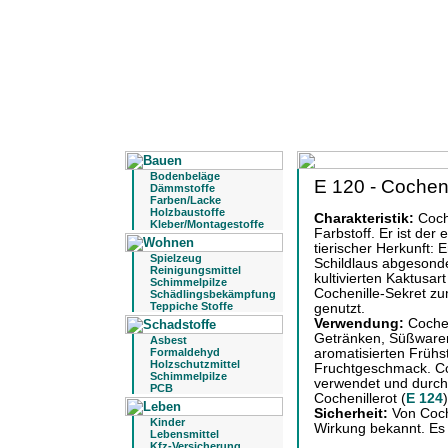
Bodenbeläge
E 120 - Cocheni
Dämmstoffe
Farben/Lacke
Holzbaustoffe
Charakteristik:
Coche
Kleber/Montagestoffe
Farbstoff. Er ist der
tierischer Herkunft:
Spielzeug
Schildlaus abgesonder
Reinigungsmittel
kultivierten Kaktusar
Schimmelpilze
Cochenille-Sekret zu
Schädlingsbekämpfung
Teppiche Stoffe
genutzt.
Verwendung:
Cochen
Getränken, Süßwaren
Asbest
Formaldehyd
aromatisierten Frühs
Holzschutzmittel
Fruchtgeschmack. Co
Schimmelpilze
verwendet und durch 
PCB
Cochenillerot (
E 124
)
Sicherheit:
Von Coch
Kinder
Wirkung bekannt. Es 
Lebensmittel
Kfz-Versicherung