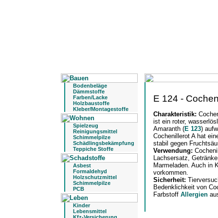
Bodenbeläge
Dämmstoffe
E 124 - Cocheni
Farben/Lacke
Holzbaustoffe
Kleber/Montagestoffe
Charakteristik:
Cochen
ist ein roter, wasserlös
Spielzeug
Amaranth (
E 123
) aufw
Reinigungsmittel
Cochenillerot A hat ein
Schimmelpilze
stabil gegen Fruchtsäu
Schädlingsbekämpfung
Teppiche Stoffe
Verwendung:
Cocheni
Lachsersatz, Getränke
Marmeladen. Auch in K
Asbest
Formaldehyd
vorkommen.
Holzschutzmittel
Sicherheit:
Tierversuc
Schimmelpilze
Bedenklichkeit von Coc
PCB
Farbstoff
Allergien
aus
Kinder
Lebensmittel
Kfz-Versicherung