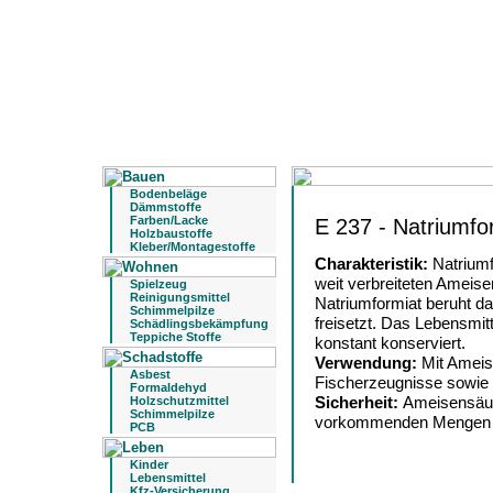
Bodenbeläge
Dämmstoffe
Farben/Lacke
E 237 - Natriumfo
Holzbaustoffe
Kleber/Montagestoffe
Charakteristik:
Natriumf
weit verbreiteten Ameise
Spielzeug
Reinigungsmittel
Natriumformiat beruht da
Schimmelpilze
freisetzt. Das Lebensmit
Schädlingsbekämpfung
Teppiche Stoffe
konstant konserviert.
Verwendung:
Mit Ameis
Asbest
Fischerzeugnisse sowie
Formaldehyd
Sicherheit:
Ameisensäure
Holzschutzmittel
Schimmelpilze
vorkommenden Mengen v
PCB
Kinder
Lebensmittel
Kfz-Versicherung