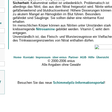
Sicherheit:
Kaliumnitrat selbst ist unbedenklich. Problematisch ist
allerdings das Nitrit, das aus dem Nitrat freigesetzt wird. Nitrite wirk
gefäßerweiternd und blutdrucksenkend. Höhere Dosierungen können
zu akutem Mangel an Hämoglobin im Blut führen. Besonders
gefährdet sind Säuglinge. Sie sollten daher eine nitritarme Kost
erhalten.
ie
Im menschlichen Körper können aus Nitriten unter Umständen stark
krebserregende
Nitrosamine
gebildet werden. Vitamin C wirkt dem
entgegen.
Unverständlich ist, das Fleisch- und Wursterzeugnisse ein Vielfache
des Trinkwassergrenzwertes von Nitrat enthalten dürfen.
·
·
·
·
·
·
·
Home
Kontakt
Impressum
über enius
Partner
AGB
Hilfe
Übersicht
© 2000-2006 enius
Alle Angaben ohne Gewähr
r
Besuchen Sie das neue
Schimmelpilz-Informationsportal
!