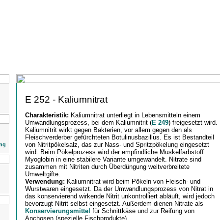
E 252 - Kaliumnitrat
Charakteristik:
Kaliumnitrat unterliegt in Lebensmitteln einem
Umwandlungsprozess, bei dem Kaliumnitrit (
E 249
) freigesetzt wird.
Kaliumnitrit wirkt gegen Bakterien, vor allem gegen den als
Fleischverderber gefürchteten Botulinusbazillus. Es ist Bestandteil
von Nitritpökelsalz, das zur Nass- und Spritzpökelung eingesetzt
ng
wird. Beim Pökelprozess wird der empfindliche Muskelfarbstoff
Myoglobin in eine stabilere Variante umgewandelt. Nitrate sind
zusammen mit Nitriten durch Überdüngung weitverbreitete
Umweltgifte.
Verwendung:
Kaliumnitrat wird beim Pökeln von Fleisch- und
Wurstwaren eingesetzt. Da der Umwandlungsprozess von Nitrat in
das konservierend wirkende Nitrit unkontrolliert abläuft, wird jedoch
bevorzugt Nitrit selbst eingesetzt. Außerdem dienen Nitrate als
Konservierungsmittel
für Schnittkäse und zur Reifung von
Anchosen (spezielle Fischprodukte).