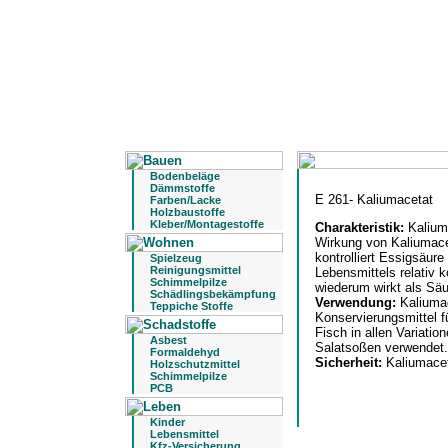
Bodenbeläge
Dämmstoffe
E 261- Kaliumacetat
Farben/Lacke
Holzbaustoffe
Kleber/Montagestoffe
Charakteristik:
Kalium
Wirkung von Kaliumacet
kontrolliert Essigsäure 
Spielzeug
Reinigungsmittel
Lebensmittels relativ k
Schimmelpilze
wiederum wirkt als Sä
Schädlingsbekämpfung
Verwendung:
Kaliumac
Teppiche Stoffe
Konservierungsmittel 
Fisch in allen Variati
Asbest
Salatsoßen verwendet.
Formaldehyd
Sicherheit:
Kaliumacet
Holzschutzmittel
Schimmelpilze
PCB
Kinder
Lebensmittel
Kfz-Versicherung