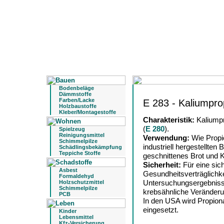
Bodenbeläge
Dämmstoffe
Farben/Lacke
E 283 - Kaliumpro
Holzbaustoffe
Kleber/Montagestoffe
Charakteristik:
Kaliumpr
(
E 280
).
Spielzeug
Reinigungsmittel
Verwendung:
Wie Propi
Schimmelpilze
industriell hergestellte
Schädlingsbekämpfung
Teppiche Stoffe
geschnittenes Brot und K
Sicherheit:
Für eine sic
Asbest
Gesundheitsverträglichke
Formaldehyd
Untersuchungsergebnisse
Holzschutzmittel
Schimmelpilze
krebsähnliche Veränder
PCB
In den USA wird Propion
eingesetzt.
Kinder
Lebensmittel
Kfz-Versicherung