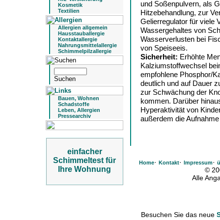
und Soßenpulvern, als 
Kosmetik
Textilien
Hitzebehandlung, zur Ve
Gelierregulator für viele
Allergien allgemein
Wassergehaltes von Sch
Hausstauballergie
Wasserverlusten bei Fisch
Kontaktallergie
Nahrungsmittelallergie
von Speiseeis.
Schimmelpilzallergie
Sicherheit:
Erhöhte Men
Kalziumstoffwechsel bei
empfohlene Phosphor/Kal
deutlich und auf Dauer 
zur Schwächung der Kno
Bauen, Wohnen
kommen. Darüber hinaus
Schadstoffe
Hyperaktivität von Kinder
Leben, Allergien
Pressearchiv
außerdem die Aufnahme
einfacher
Schimmeltest für
·
·
·
Home
Kontakt
Impressum
ü
Ihre Wohnung
© 20
Alle An
Besuchen Sie das neue