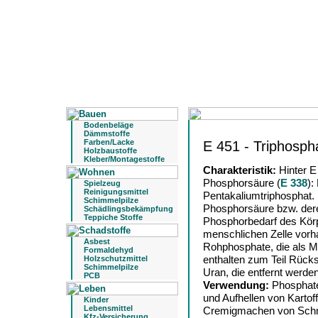
Bodenbeläge
Dämmstoffe
Farben/Lacke
E 451 - Triphosph
Holzbaustoffe
Kleber/Montagestoffe
Charakteristik:
Hinter E
Phosphorsäure (
E 338
):
Spielzeug
Reinigungsmittel
Pentakaliumtriphosphat. 
Schimmelpilze
Phosphorsäure bzw. dere
Schädlingsbekämpfung
Teppiche Stoffe
Phosphorbedarf des Körp
menschlichen Zelle vorh
Asbest
Rohphosphate, die als M
Formaldehyd
enthalten zum Teil Rücks
Holzschutzmittel
Schimmelpilze
Uran, die entfernt werd
PCB
Verwendung:
Phosphate
und Aufhellen von Kartof
Kinder
Lebensmittel
Cremigmachen von Schm
Kfz-Versicherung