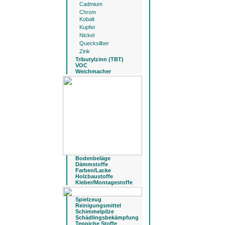
Cadmium
Chrom
Kobalt
Kupfer
Nickel
Quecksilber
Zink
Tributylzinn (TBT)
VOC
Weichmacher
Bodenbeläge
Dämmstoffe
Farben/Lacke
Holzbaustoffe
Kleber/Montagestoffe
Spielzeug
Reinigungsmittel
Schimmelpilze
Schädlingsbekämpfung
Teppiche Stoffe