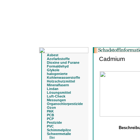
Asbest
Cadmium
Azofarbstoffe
Dioxine und Furane
Formaldehyd
Glykole
halogenierte
Kohlenwasserstoffe
Holzschutzmittel
Mineralfasern
Lindan
Lösungsmittel
Luft-Check
Messungen
Organochlorpestizide
Ozon
PAK
PCB
PCP
Pestizide
PVC
Beschreib
Schimmelpilze
Schwermetalle
Blei