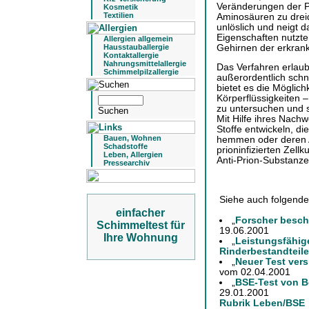
Veränderungen der Pr
Kosmetik
Textilien
Aminosäuren zu drei
unlöslich und neigt 
Eigenschaften nutzt
Allergien allgemein
Gehirnen der erkrankt
Hausstauballergie
Kontaktallergie
Nahrungsmittelallergie
Das Verfahren erlaub
Schimmelpilzallergie
außerordentlich schn
bietet es die Möglich
Körperflüssigkeiten 
zu untersuchen und s
Mit Hilfe ihres Nachw
Stoffe entwickeln, di
Bauen, Wohnen
hemmen oder deren 
Schadstoffe
prioninfizierten Zell
Leben, Allergien
Anti-Prion-Substanzen
Pressearchiv
Siehe auch folgende
einfacher
„
Forscher besc
Schimmeltest für
19.06.2001
Ihre Wohnung
„
Leistungsfähige
Rinderbestandteile
„
Neuer Test ver
vom 02.04.2001
„
BSE-Test von B
29.01.2001
Rubrik Leben/BSE