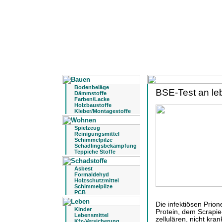
Bodenbeläge
BSE-Test an le
Dämmstoffe
Farben/Lacke
Holzbaustoffe
Kleber/Montagestoffe
Spielzeug
Reinigungsmittel
Schimmelpilze
Schädlingsbekämpfung
Teppiche Stoffe
Asbest
Formaldehyd
Holzschutzmittel
Schimmelpilze
PCB
Die infektiösen Prio
Kinder
Protein, dem Scrapie
Lebensmittel
zellulären, nicht kr
Kfz-Versicherung