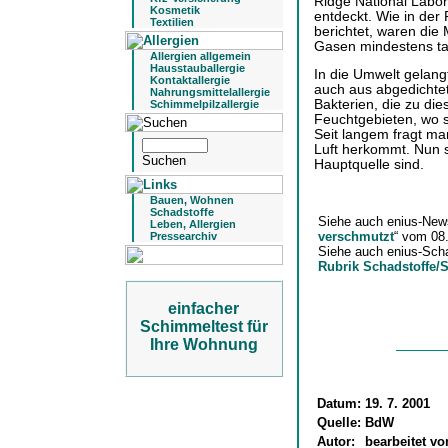
Ridge National Labor
Kosmetik
entdeckt. Wie in der
Textilien
berichtet, waren die
Gasen mindestens tau
Allergien allgemein
Hausstauballergie
In die Umwelt gelang
Kontaktallergie
auch aus abgedichte
Nahrungsmittelallergie
Bakterien, die zu di
Schimmelpilzallergie
Feuchtgebieten, wo s
Seit langem fragt ma
Luft herkommt. Nun s
Hauptquelle sind.
Bauen, Wohnen
Schadstoffe
Siehe auch enius-New
Leben, Allergien
verschmutzt
“ vom 08
Pressearchiv
Siehe auch enius-Sch
Rubrik Schadstoffe/
einfacher
Schimmeltest für
Ihre Wohnung
Datum:
19. 7. 2001
Quelle:
BdW
Autor:
bearbeitet v