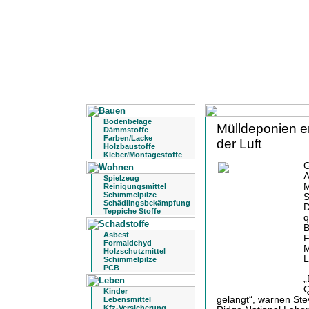
Bodenbeläge
Mülldeponien e
Dämmstoffe
Farben/Lacke
der Luft
Holzbaustoffe
Kleber/Montagestoffe
G
A
Spielzeug
M
Reinigungsmittel
Schimmelpilze
S
Schädlingsbekämpfung
D
Teppiche Stoffe
q
B
Asbest
F
Formaldehyd
M
Holzschutzmittel
L
Schimmelpilze
PCB
„
Q
Kinder
gelangt“, warnen St
Lebensmittel
Kfz-Versicherung