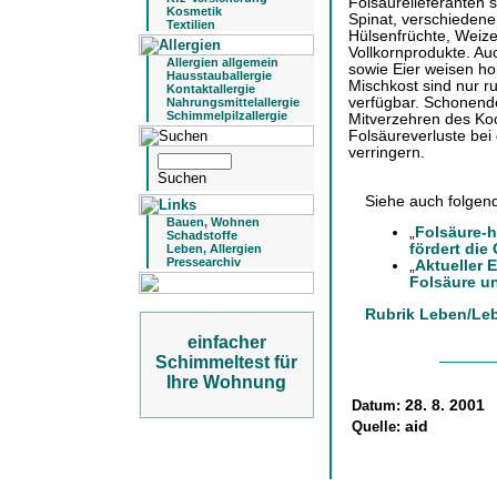
Folsäurelieferanten 
Kosmetik
Spinat, verschiedene
Textilien
Hülsenfrüchte, Weiz
Vollkornprodukte. Au
Allergien allgemein
sowie Eier weisen ho
Hausstauballergie
Mischkost sind nur 
Kontaktallergie
verfügbar. Schonend
Nahrungsmittelallergie
Schimmelpilzallergie
Mitverzehren des Koc
Folsäureverluste bei
verringern.
Siehe auch folgen
Bauen, Wohnen
„
Folsäure-h
Schadstoffe
fördert die
Leben, Allergien
Pressearchiv
„
Aktueller 
Folsäure u
Rubrik Leben/Leb
einfacher
Schimmeltest für
Ihre Wohnung
Datum:
28. 8. 2001
Quelle:
aid