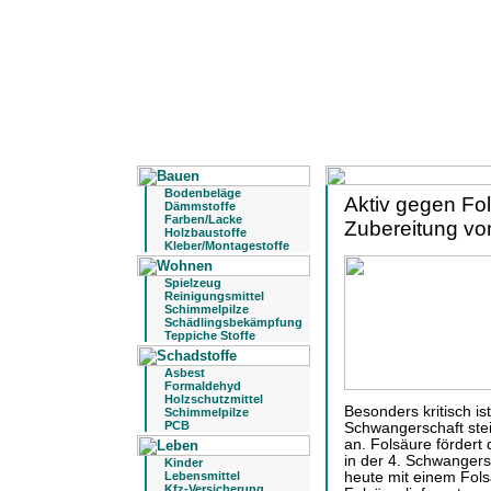
Bodenbeläge
Aktiv gegen Fo
Dämmstoffe
Farben/Lacke
Zubereitung vo
Holzbaustoffe
Kleber/Montagestoffe
Spielzeug
Reinigungsmittel
Schimmelpilze
Schädlingsbekämpfung
Teppiche Stoffe
Asbest
Formaldehyd
Holzschutzmittel
Besonders kritisch i
Schimmelpilze
PCB
Schwangerschaft stei
an. Folsäure fördert
in der 4. Schwanger
Kinder
Lebensmittel
heute mit einem Fol
Kfz-Versicherung