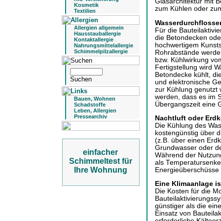
Glasarchitektur mit 
Kosmetik
zum Kühlen oder zu
Textilien
Wasserdurchflosse
Allergien allgemein
Für die Bauteilaktiv
Hausstauballergie
die Betondecken ode
Kontaktallergie
hochwertigem Kunstst
Nahrungsmittelallergie
Schimmelpilzallergie
Rohrabstände werden
bzw. Kühlwirkung vo
Fertigstellung wird W
Betondecke kühlt, d
und elektronische Ge
zur Kühlung genutzt
werden, dass es im S
Bauen, Wohnen
Übergangszeit eine G
Schadstoffe
Leben, Allergien
Pressearchiv
Nachtluft oder Erd
Die Kühlung des Was
kostengünstig über di
(z.B. über einen Erdk
Grundwasser oder der
einfacher
Während der Nutzungs
Schimmeltest für
als Temperatursenker,
Ihre Wohnung
Energieüberschüsse 
Eine Klimaanlage is
Die Kosten für die M
Bauteilaktivierungss
günstiger als die ei
Einsatz von Bauteilak
erforderliche Kälteer