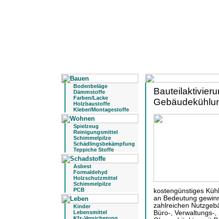
Bodenbeläge
Bauteilaktivier
Dämmstoffe
Farben/Lacke
Gebäudekühlu
Holzbaustoffe
Kleber/Montagestoffe
Spielzeug
Reinigungsmittel
Schimmelpilze
Schädlingsbekämpfung
Teppiche Stoffe
Asbest
Formaldehyd
Holzschutzmittel
Schimmelpilze
PCB
kostengünstiges Küh
an Bedeutung gewinnt
zahlreichen Nutzgebä
Kinder
Lebensmittel
Büro-, Verwaltungs-
Kfz-Versicherung