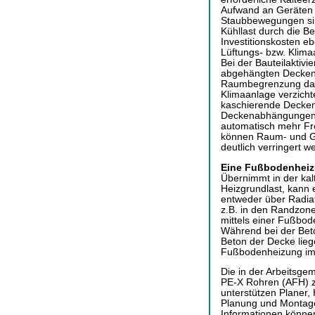
Aufwand an Geräten is
Staubbewegungen sin
Kühllast durch die Be
Investitionskosten e
Lüftungs- bzw. Klimaa
Bei der Bauteilaktivi
abgehängten Decken, 
Raumbegrenzung dar.
Klimaanlage verzicht
kaschierende Decken
Deckenabhängungen 
automatisch mehr Fr
können Raum- und G
deutlich verringert w
Eine Fußbodenheiz
Übernimmt in der kal
Heizgrundlast, kann e
entweder über Radiat
z.B. in den Randzo
mittels einer Fußbod
Während bei der Beto
Beton der Decke lieg
Fußbodenheizung im E
Die in der Arbeitsge
PE-X Rohren (AFH) 
unterstützen Planer,
Planung und Montage
Informationen können