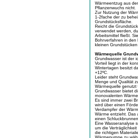
Wärmeentzug aus dem 
Pflanzenwuchs nicht.
Zur Nutzung der Wärm
1-2fache der zu behe
Grundstücksfläche.
Reicht die Grundstüc
verwendet werden, dur
Arbeitsmittel fließt.
Bohrverfahren in den 
kleinen Grundstücken
Wärmequelle Grund
Grundwasser ist der 
Vorteil liegt in der k
Wintertagen besitzt d
+12ºC.
Leider steht Grundwas
Menge und Qualität zu
Wärmequelle genutzt w
Grundwasser bietet d
monovalenten Wärme
Es sind immer zwei B
wird über einen För
Verdampfer der Wärm
Wärme entzieht. Das 
einen Schluckbrunnen
Eine Wasseranalyse so
um die Verträglichke
die richtigen Materia
Wärmepumpe zu wähl