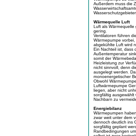
Außerdem muss die Z
Wasserwirtschaftsamt
Wasserschutzgebieten 
Wärmequelle Luft
Luft als Wärmequelle g
gering.
Ventilatoren führen d
Wärmepumpe vorbei, w
abgekühlte Luft wird 
Ein Nachteil ist, dass 
Außentemperatur sinkt
somit der Wärmebedarf
Heizleistung zur Verf
nicht sinnvoll, denn
ausgelegt werden. Dahe
monoenergetischer Be
Obwohl Wärmepumpen l
Luftwärmepumpe Geräu
liegen, aber nicht unhö
sorgfältig ausgewählt
Nachbarn zu vermeid
Energiebilanz
Wärmepumpen haben e
zwar weit unter dem v
dennoch deutlich ins
sorgfältig geplant wer
Randbedingungen um
selbst ist zwar koste