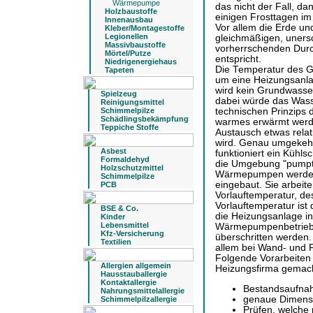
Wärmepumpe
das nicht der Fall, d
Holzbaustoffe
einigen Frosttagen im
Innenausbau
Vor allem die Erde u
Kleber/Montagestoffe
Legionellen
gleichmäßigen, unersc
Massivbaustoffe
vorherrschenden Durc
Mörtel/Putze
entspricht.
Niedrigenergiehaus
Die Temperatur des Gr
Tapeten
um eine Heizungsanlag
wird kein Grundwasse
Spielzeug
dabei würde das Wass
Reinigungsmittel
Schimmelpilze
technischen Prinzips
Schädlingsbekämpfung
warmes erwärmt werd
Teppiche Stoffe
Austausch etwas relat
wird. Genau umgekehr
Asbest
funktioniert ein Kühl
Formaldehyd
die Umgebung "pumpt
Holzschutzmittel
Wärmepumpen werden s
Schimmelpilze
eingebaut. Sie arbeit
PCB
Vorlauftemperatur, d
Vorlauftemperatur ist
BSE & Co.
die Heizungsanlage in 
Kinder
Lebensmittel
Wärmepumpenbetrieb s
Kfz-Versicherung
überschritten werden.
Textilien
allem bei Wand- und
Folgende Vorarbeiten
Allergien allgemein
Heizungsfirma gemac
Hausstauballergie
Kontaktallergie
Bestandsaufnah
Nahrungsmittelallergie
genaue Dimensi
Schimmelpilzallergie
Prüfen, welche 