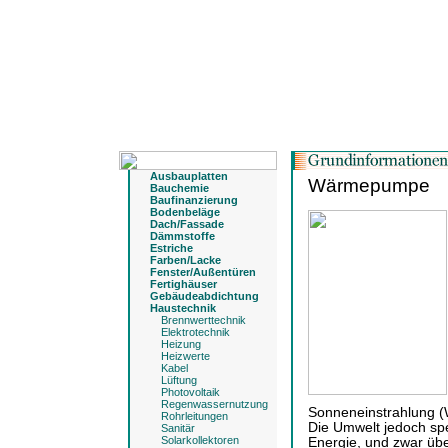
Ausbauplatten
Wärmepumpe
Bauchemie
Baufinanzierung
Bodenbeläge
Dach/Fassade
Dämmstoffe
Estriche
Farben/Lacke
Fenster/Außentüren
Fertighäuser
Gebäudeabdichtung
Haustechnik
Brennwerttechnik
Elektrotechnik
Heizung
Heizwerte
Kabel
Lüftung
Photovoltaik
Regenwassernutzung
Sonneneinstrahlung (
Rohrleitungen
Die Umwelt jedoch spe
Sanitär
Solarkollektoren
Energie, und zwar üb