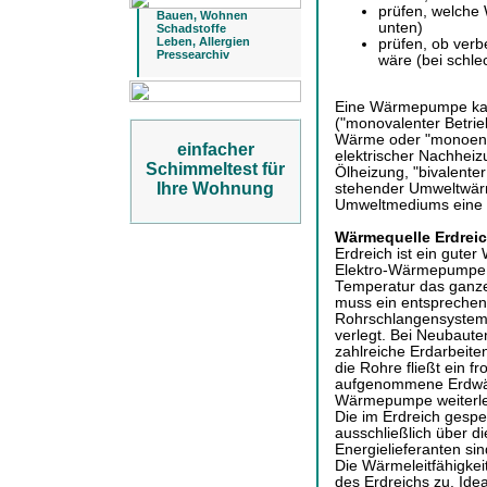
prüfen, welche
Bauen, Wohnen
unten)
Schadstoffe
Leben, Allergien
prüfen, ob ver
Pressearchiv
wäre (bei schl
Eine Wärmepumpe kann
("monovalenter Betri
Wärme oder "monoener
einfacher
elektrischer Nachheiz
Schimmeltest für
Ölheizung, "bivalenter
Ihre Wohnung
stehender Umweltwärm
Umweltmediums eine 
Wärmequelle Erdrei
Erdreich ist ein gute
Elektro-Wärmepumpe wi
Temperatur das ganze J
muss ein entsprechen
Rohrschlangensystem 
verlegt. Bei Neubaute
zahlreiche Erdarbei
die Rohre fließt ein fr
aufgenommene Erdwä
Wärmepumpe weiterlei
Die im Erdreich gespe
ausschließlich über d
Energielieferanten si
Die Wärmeleitfähigke
des Erdreichs zu. Ide