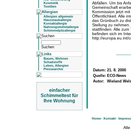
Abfällen. Um bis An
Kosmetik
Textilien
Gemeinschaft erarbe
Kommission jetzt mi
Öffentlichkeit. Alle i
Allergien allgemein
Hausstauballergie
das Grünbuch zu dis
Kontaktallergie
Stellung zu nehmen. 
Nahrungsmittelallergie
stattfinden. Alle z
Schimmelpilzallergie
befinden sich im Int
http://europa.eu.int
Bauen, Wohnen
Schadstoffe
Leben, Allergien
Pressearchiv
Datum:
21. 8. 2000
Quelle:
ECO-News
Autor:
Wieland Wels
einfacher
Schimmeltest für
Ihre Wohnung
·
·
Home
Kontakt
Impres
All