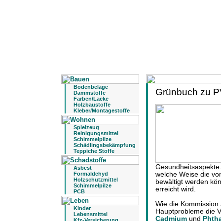
Bodenbeläge
Grünbuch zu P
Dämmstoffe
Farben/Lacke
Holzbaustoffe
Kleber/Montagestoffe
Spielzeug
Reinigungsmittel
Schimmelpilze
Schädlingsbekämpfung
Teppiche Stoffe
Gesundheitsaspekte.
Asbest
Formaldehyd
welche Weise die v
Holzschutzmittel
bewältigt werden kön
Schimmelpilze
erreicht wird.
PCB
Wie die Kommission a
Kinder
Hauptprobleme die V
Lebensmittel
Cadmium
und
Phtha
Kfz-Versicherung