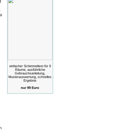
t
e
ei
einfacher Schimmeltest für 9
Räume, ausführliche
Gebrauchsanleitung,
Musterauswertung, schnelles
Ergebnis
nur 99 Euro
n