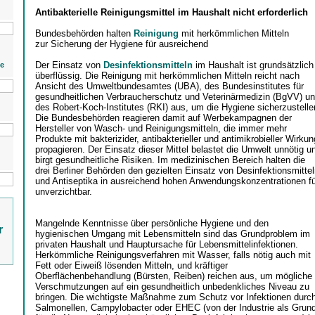
Antibakterielle Reinigungsmittel im Haushalt nicht erforderlich
Bundesbehörden halten
Reinigung
mit herkömmlichen Mitteln
zur Sicherung der Hygiene für ausreichend
Der Einsatz von
Desinfektionsmitteln
im Haushalt ist grundsätzlich
ie
überflüssig. Die Reinigung mit herkömmlichen Mitteln reicht nach
Ansicht des Umweltbundesamtes (UBA), des Bundesinstitutes für
gesundheitlichen Verbraucherschutz und Veterinärmedizin (BgVV) u
des Robert-Koch-Institutes (RKI) aus, um die Hygiene sicherzustelle
Die Bundesbehörden reagieren damit auf Werbekampagnen der
Hersteller von Wasch- und Reinigungsmitteln, die immer mehr
Produkte mit bakterizider, antibakterieller und antimikrobieller Wirkun
propagieren. Der Einsatz dieser Mittel belastet die Umwelt unnötig u
birgt gesundheitliche Risiken. Im medizinischen Bereich halten die
drei Berliner Behörden den gezielten Einsatz von Desinfektionsmitte
und Antiseptika in ausreichend hohen Anwendungskonzentrationen fü
unverzichtbar.
Mangelnde Kenntnisse über persönliche Hygiene und den
r
hygienischen Umgang mit Lebensmitteln sind das Grundproblem im
privaten Haushalt und Hauptursache für Lebensmittelinfektionen.
Herkömmliche Reinigungsverfahren mit Wasser, falls nötig auch mit
Fett oder Eiweiß lösenden Mitteln, und kräftiger
Oberflächenbehandlung (Bürsten, Reiben) reichen aus, um mögliche
Verschmutzungen auf ein gesundheitlich unbedenkliches Niveau zu
bringen. Die wichtigste Maßnahme zum Schutz vor Infektionen durc
Salmonellen, Campylobacter oder EHEC (von der Industrie als Grun