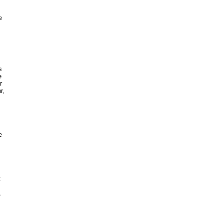
e
s
e
r
r,
e
t
,