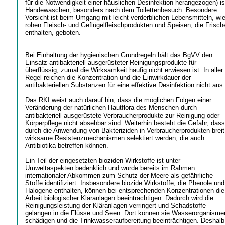
für die Notwendigkeit einer häuslichen Desinfektion herangezogen) is
Händewaschen, besonders nach dem Toilettenbesuch. Besondere
Vorsicht ist beim Umgang mit leicht verderblichen Lebensmitteln, wi
rohen Fleisch- und Geflügelfleischprodukten und Speisen, die Frisch
enthalten, geboten.
Bei Einhaltung der hygienischen Grundregeln hält das BgVV den
Einsatz antibakteriell ausgerüsteter Reinigungsprodukte für
überflüssig, zumal die Wirksamkeit häufig nicht erwiesen ist. In aller
Regel reichen die Konzentration und die Einwirkdauer der
antibakteriellen Substanzen für eine effektive Desinfektion nicht aus.
Das RKI weist auch darauf hin, dass die möglichen Folgen einer
Veränderung der natürlichen Hautflora des Menschen durch
antibakteriell ausgerüstete Verbraucherprodukte zur Reinigung oder
Körperpflege nicht absehbar sind. Weiterhin besteht die Gefahr, dass
durch die Anwendung von Bakteriziden in Verbraucherprodukten breit
wirksame Resistenzmechanismen selektiert werden, die auch
Antibiotika betreffen können.
Ein Teil der eingesetzten bioziden Wirkstoffe ist unter
Umweltaspekten bedenklich und wurde bereits im Rahmen
internationaler Abkommen zum Schutz der Meere als gefährliche
Stoffe identifiziert. Insbesondere biozide Wirkstoffe, die Phenole und
Halogene enthalten, können bei entsprechenden Konzentrationen die
Arbeit biologischer Kläranlagen beeinträchtigen. Dadurch wird die
Reinigungsleistung der Kläranlagen verringert und Schadstoffe
gelangen in die Flüsse und Seen. Dort können sie Wasserorganisme
schädigen und die Trinkwasseraufbereitung beeinträchtigen. Deshalb