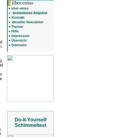
über enius
kostenloses Angebot
Kontakt
aktueller Newsletter
Partner
Hilfe
Impressum
Übersicht
nd
Startseite
n.
g
nd
ln
r
Do-It-Yourself
Schimmeltest
h
d