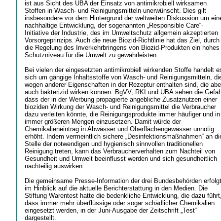
ist aus Sicht des UBA der Einsatz von antimikrobiell wirksamen
Stoffen in Wasch- und Reinigungsmitteln unerwünscht. Dies gilt
insbesondere vor dem Hintergrund der weltweiten Diskussion um ein
nachhaltige Entwicklung, der sogenannten „Responsible Care“-
Initiative der Industrie, des im Umweltschutz allgemein akzeptierten
Vorsorgeprinzips. Auch die neue Biozid-Richtlinie hat das Ziel, durch
die Regelung des Inverkehrbringens von Biozid-Produkten ein hohes
Schutzniveau für die Umwelt zu gewährleisten.
Bei vielen der eingesetzten antimikrobiell wirkenden Stoffe handelt e
sich um gängige Inhaltsstoffe von Wasch- und Reinigungsmitteln, di
wegen anderer Eigenschaften in der Rezeptur enthalten sind, die abe
auch bakterizid wirken können. BgVV, RKI und UBA sehen die Gefah
dass der in der Werbung propagierte angebliche Zusatznutzen einer
bioziden Wirkung der Wasch- und Reinigungsmittel die Verbraucher
dazu verleiten könnte, die Reinigungsprodukte immer häufiger und in
immer größeren Mengen einzusetzen. Damit würde der
Chemikalieneintrag in Abwässer und Oberflächengewässer unnötig
erhöht. Indem vermeintlich sichere „Desinfektionsmaßnahmen“ an di
Stelle der notwendigen und hygienisch sinnvollen traditionellen
Reinigung treten, kann das Verbraucherverhalten zum Nachteil von
Gesundheit und Umwelt beeinflusst werden und sich gesundheitlich
nachteilig auswirken.
Die gemeinsame Presse-Information der drei Bundesbehörden erfolg
im Hinblick auf die aktuelle Berichterstattung in den Medien. Die
Stiftung Warentest hatte die bedenkliche Entwicklung, die dazu führt
dass immer mehr überflüssige oder sogar schädlicher Chemikalien
eingesetzt werden, in der Juni-Ausgabe der Zeitschrift „Test“
dargestellt.