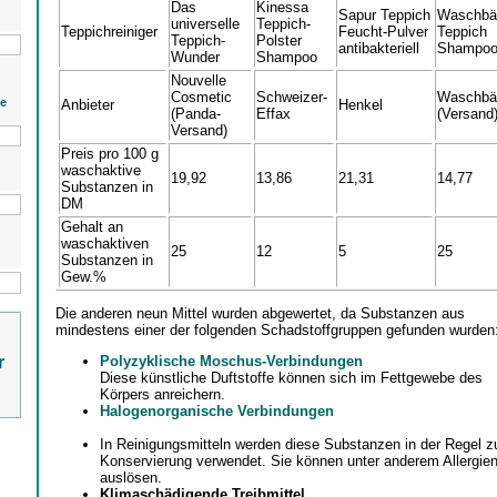
Das
Kinessa
Sapur Teppich
Waschbä
universelle
Teppich-
Teppichreiniger
Feucht-Pulver
Teppich
Teppich-
Polster
antibakteriell
Shampo
Wunder
Shampoo
Nouvelle
Cosmetic
Schweizer-
Waschbä
ie
Anbieter
Henkel
(Panda-
Effax
(Versand
Versand)
Preis pro 100 g
waschaktive
19,92
13,86
21,31
14,77
Substanzen in
DM
Gehalt an
waschaktiven
25
12
5
25
Substanzen in
Gew.%
Die anderen neun Mittel wurden abgewertet, da Substanzen aus
mindestens einer der folgenden Schadstoffgruppen gefunden wurden
r
Polyzyklische Moschus-Verbindungen
Diese künstliche Duftstoffe können sich im Fettgewebe des
Körpers anreichern.
Halogenorganische Verbindungen
In Reinigungsmitteln werden diese Substanzen in der Regel z
Konservierung verwendet. Sie können unter anderem Allergie
auslösen.
Klimaschädigende Treibmittel