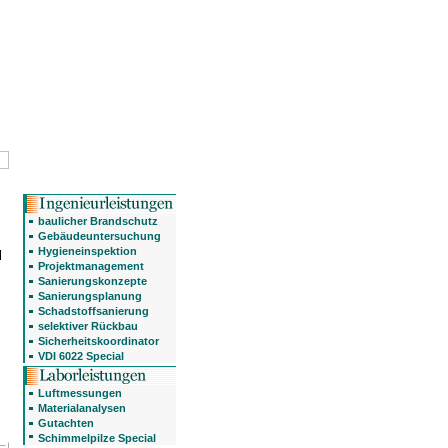
baulicher Brandschutz
Gebäudeuntersuchung
Hygieneinspektion
l
Projektmanagement
Sanierungskonzepte
Sanierungsplanung
Schadstoffsanierung
selektiver Rückbau
Sicherheitskoordinator
VDI 6022 Special
Luftmessungen
Materialanalysen
Gutachten
Schimmelpilze Special