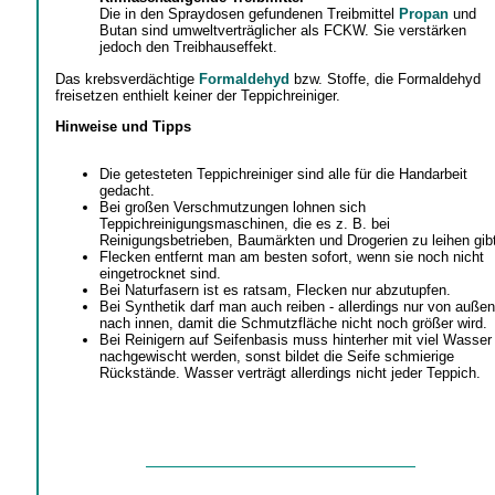
Die in den Spraydosen gefundenen Treibmittel
Propan
und
Butan sind umweltverträglicher als FCKW. Sie verstärken
jedoch den Treibhauseffekt.
Das krebsverdächtige
Formaldehyd
bzw. Stoffe, die Formaldehyd
freisetzen enthielt keiner der Teppichreiniger.
Hinweise und Tipps
Die getesteten Teppichreiniger sind alle für die Handarbeit
gedacht.
Bei großen Verschmutzungen lohnen sich
Teppichreinigungsmaschinen, die es z. B. bei
Reinigungsbetrieben, Baumärkten und Drogerien zu leihen gib
Flecken entfernt man am besten sofort, wenn sie noch nicht
eingetrocknet sind.
Bei Naturfasern ist es ratsam, Flecken nur abzutupfen.
Bei Synthetik darf man auch reiben - allerdings nur von außen
nach innen, damit die Schmutzfläche nicht noch größer wird.
Bei Reinigern auf Seifenbasis muss hinterher mit viel Wasser
nachgewischt werden, sonst bildet die Seife schmierige
Rückstände. Wasser verträgt allerdings nicht jeder Teppich.