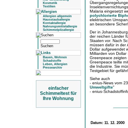
Übergangsregelungen
Kosmetik
Textilien
Insektenvernichtung
Malaria eingesetzt 
polychlorierte Biph
Allergien allgemein
elektrischen Umspan
Hausstauballergie
Kontaktallergie
an besondere Sicher
Nahrungsmittelallergie
Schimmelpilzallergie
Der in Johannesburg 
der reichen Länder fü
Staaten vor. Nach S
müssen dafür in der
Dollar aufgewendet w
Milliarden von Dolla
Bauen, Wohnen
Greenpeace zeigten 
Schadstoffe
Greenpeace teilte mit
Leben, Allergien
die Industrie. Sie m
Pressearchiv
Testgebiet für gefähr
Siehe auch
- enius-News vom 23
Umweltgifte
"
einfacher
- enius-Schadstoffin
Schimmeltest für
Ihre Wohnung
Datum:
11. 12. 2000