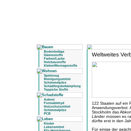
Bodenbeläge
Weltweites Verb
Dämmstoffe
Farben/Lacke
Holzbaustoffe
Kleber/Montagestoffe
Spielzeug
Reinigungsmittel
Schimmelpilze
Schädlingsbekämpfung
Teppiche Stoffe
Asbest
Formaldehyd
122 Staaten auf ein 
Holzschutzmittel
Anwendungsverbot. Am
Schimmelpilze
Stockholm das Abko
PCB
Länder müssen es rati
dürfte erst in den Ja
Kinder
Lebensmittel
Für einige der geäc
Kfz-Versicherung