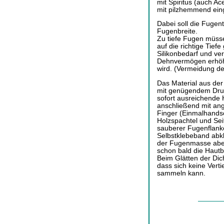
mit Spiritus (auch A
mit pilzhemmend eing
Dabei soll die Fugenti
Fugenbreite.
Zu tiefe Fugen müss
auf die richtige Tief
Silikonbedarf und ver
Dehnvermögen erhöht 
wird. (Vermeidung de
Das Material aus der
mit genügendem Druc
sofort ausreichende 
anschließend mit an
Finger (Einmalhands
Holzspachtel und Sei
sauberer Fugenflanke
Selbstklebeband abk
der Fugenmasse abe
schon bald die Hautbi
Beim Glätten der Dic
dass sich keine Verti
sammeln kann.