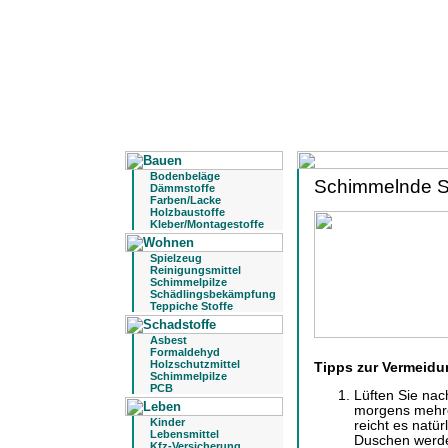
Bodenbeläge
Schimmelnde Si
Dämmstoffe
Farben/Lacke
Holzbaustoffe
Kleber/Montagestoffe
Spielzeug
Reinigungsmittel
Schimmelpilze
Schädlingsbekämpfung
Teppiche Stoffe
Asbest
Formaldehyd
Holzschutzmittel
Tipps zur Vermeidu
Schimmelpilze
PCB
Lüften Sie na
morgens mehre
Kinder
reicht es natür
Lebensmittel
Duschen werden
Kfz-Versicherung