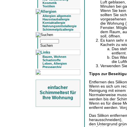
Luft geblasen,
Kosmetik
Minuten bei ga
Textilien
Wenn Sie kein 
sollten Sie sic
Allergien allgemein
vorgesehenen S
Hausstauballergie
Kontaktallergie
die Wohnung (
Nahrungsmittelallergie
Fenster. Mögli
Schimmelpilzallergie
dem Raum, aus
soll, öffnen.
Es kann sehr n
Kacheln zu wi
Das ste
entfernt.
Bauen, Wohnen
Das Wass
Schadstoffe
die Luftf
Leben, Allergien
Verwenden Sie
Pressearchiv
Tipps zur Beseitig
Entfernen des Silikons
Wenn es sich um recht
einfacher
Reinigung mit einem 
Schimmeltest für
Normalerweise muss 
Ihre Wohnung
werden bis der Schim
Wenn es für diese M
entfernt werden. Vor
Das Silikon entferne
herausschneiden),
den Untergrund gründ