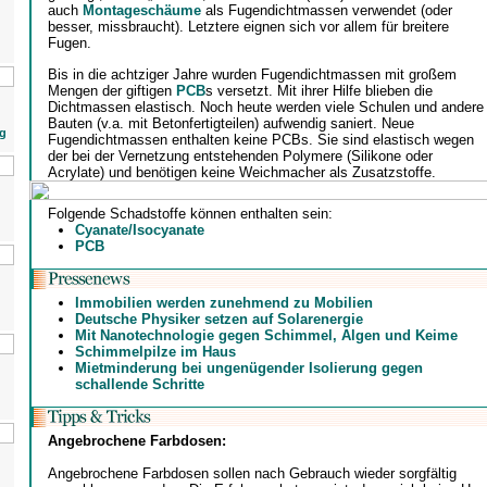
auch
Montageschäume
als Fugendichtmassen verwendet (oder
besser, missbraucht). Letztere eignen sich vor allem für breitere
Fugen.
Bis in die achtziger Jahre wurden Fugendichtmassen mit großem
Mengen der giftigen
PCB
s versetzt. Mit ihrer Hilfe blieben die
Dichtmassen elastisch. Noch heute werden viele Schulen und andere
Bauten (v.a. mit Betonfertigteilen) aufwendig saniert. Neue
g
Fugendichtmassen enthalten keine PCBs. Sie sind elastisch wegen
der bei der Vernetzung entstehenden Polymere (Silikone oder
Acrylate) und benötigen keine Weichmacher als Zusatzstoffe.
Folgende Schadstoffe können enthalten sein:
Cyanate/Isocyanate
PCB
Immobilien werden zunehmend zu Mobilien
Deutsche Physiker setzen auf Solarenergie
Mit Nanotechnologie gegen Schimmel, Algen und Keime
Schimmelpilze im Haus
Mietminderung bei ungenügender Isolierung gegen
schallende Schritte
Angebrochene Farbdosen:
Angebrochene Farbdosen sollen nach Gebrauch wieder sorgfältig