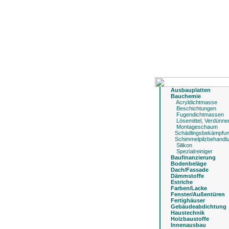
Ausbauplatten
Bauchemie
Acryldichtmasse
Beschichtungen
Fugendichtmassen
Lösemittel, Verdünne
Montageschaum
Schädlingsbekämpfu
Schimmelpilzbehandl
Silikon
Spezialreiniger
Baufinanzierung
Bodenbeläge
Dach/Fassade
Dämmstoffe
Estriche
Farben/Lacke
Fenster/Außentüren
Fertighäuser
Gebäudeabdichtung
Haustechnik
Holzbaustoffe
Innenausbau