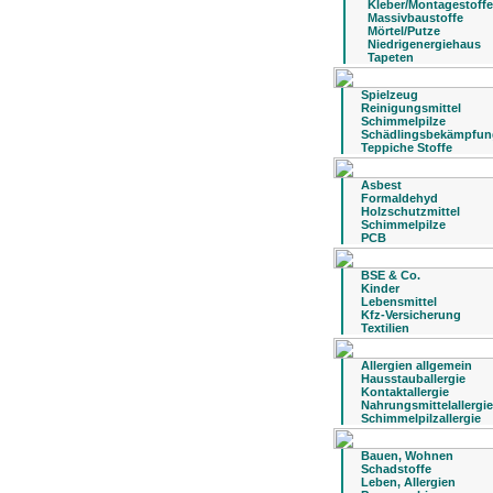
Kleber/Montagestoffe
Massivbaustoffe
Mörtel/Putze
Niedrigenergiehaus
Tapeten
Spielzeug
Reinigungsmittel
Schimmelpilze
Schädlingsbekämpfun
Teppiche Stoffe
Asbest
Formaldehyd
Holzschutzmittel
Schimmelpilze
PCB
BSE & Co.
Kinder
Lebensmittel
Kfz-Versicherung
Textilien
Allergien allgemein
Hausstauballergie
Kontaktallergie
Nahrungsmittelallergie
Schimmelpilzallergie
Bauen, Wohnen
Schadstoffe
Leben, Allergien