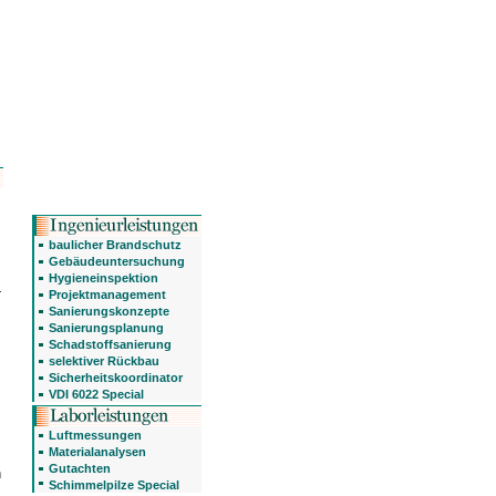
baulicher Brandschutz
Gebäudeuntersuchung
Hygieneinspektion
-
Projektmanagement
Sanierungskonzepte
Sanierungsplanung
Schadstoffsanierung
selektiver Rückbau
Sicherheitskoordinator
VDI 6022 Special
Luftmessungen
Materialanalysen
Gutachten
n
Schimmelpilze Special