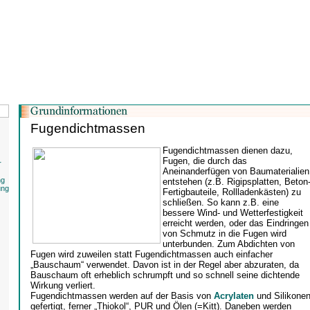
Fugendichtmassen
Fugendichtmassen dienen dazu,
Fugen, die durch das
r
Aneinanderfügen von Baumaterialien
ng
entstehen (z.B. Rigipsplatten, Beton
ung
Fertigbauteile, Rollladenkästen) zu
schließen. So kann z.B. eine
bessere Wind- und Wetterfestigkeit
erreicht werden, oder das Eindringen
von Schmutz in die Fugen wird
unterbunden. Zum Abdichten von
Fugen wird zuweilen statt Fugendichtmassen auch einfacher
„Bauschaum“ verwendet. Davon ist in der Regel aber abzuraten, da
Bauschaum oft erheblich schrumpft und so schnell seine dichtende
Wirkung verliert.
Fugendichtmassen werden auf der Basis von
Acrylaten
und Silikone
gefertigt, ferner „Thiokol“, PUR und Ölen (=Kitt). Daneben werden