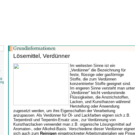
Lösemittel, Verdünner
Im weitesten Sinne ist ein
„Verdünner“ die Bezeichnung für
r
feste, flüssige oder gasförmige
ng
Stoffe, die zum Verdünnen
ung
konzentrierter Stoffe geeignet sind.
Im engeren Sinne versteht man unter
„Verdünner“ leicht verdunstende
Flüssigkeiten, die Anstrichstoffen,
Lacken, und Kunstharzen während
Herstellung oder Anwendung
zugesetzt werden, um ihre Eigenschaften der Verarbeitung
anzupassen. Als Verdünner für Öl- und Lackfarben eignen sich z.B.
Terpentinöl und Terpentin-Ersatz usw., zur Verdünnung von
Kunstharzlacken verwendet man z.B. organische Lösungsmittel auf
Aromaten-, oder Alkohol-Basis. Verschiedene dieser Verdünner eigne
sich auch zum
Reinigen
eingetrockneter Arbeitsmaterialien wie Pinse