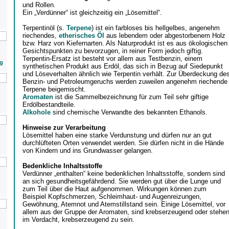
und Rollen.
Ein „Verdünner“ ist gleichzeitig ein „Lösemittel“.
Terpentinöl (s.
Terpene
) ist ein farbloses bis hellgelbes, angenehm
riechendes,
etherisches Öl
aus lebendem oder abgestorbenem Holz
bzw. Harz von Kiefernarten. Als Naturprodukt ist es aus ökologischen
Gesichtspunkten zu bevorzugen, in reiner Form jedoch giftig.
Terpentin-Ersatz ist besteht vor allem aus Testbenzin, einem
g
synthetischen Produkt aus Erdöl, das sich in Bezug auf Siedepunkt
und Löseverhalten ähnlich wie Terpentin verhält. Zur Überdeckung de
Benzin- und Petroleumgeruchs werden zuweilen angenehm riechende
Terpene beigemischt.
Aromaten
ist die Sammelbezeichnung für zum Teil sehr giftige
Erdölbestandteile.
Alkohole
sind chemische Verwandte des bekannten Ethanols.
Hinweise zur Verarbeitung
Lösemittel haben eine starke Verdunstung und dürfen nur an gut
durchlüfteten Orten verwendet werden. Sie dürfen nicht in die Hände
von Kindern und ins Grundwasser gelangen.
Bedenkliche Inhaltsstoffe
Verdünner „enthalten“ keine bedenklichen Inhaltsstoffe, sondern sind
an sich gesundheitsgefährdend. Sie werden gut über die Lunge und
zum Teil über die Haut aufgenommen. Wirkungen können zum
Beispiel Kopfschmerzen, Schleimhaut- und Augenreizungen,
Gewöhnung, Atemnot und Atemstillstand sein. Einige Lösemittel, vor
allem aus der Gruppe der Aromaten, sind krebserzeugend oder stehe
im Verdacht, krebserzeugend zu sein.