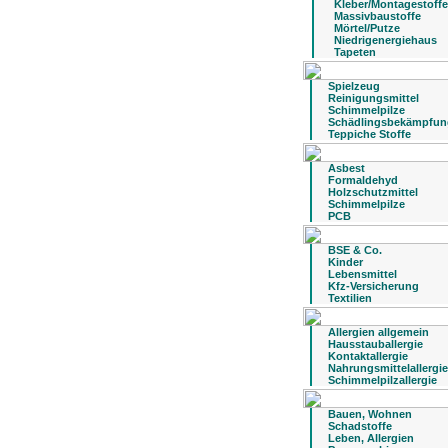
Kleber/Montagestoffe
Massivbaustoffe
Mörtel/Putze
Niedrigenergiehaus
Tapeten
Spielzeug
Reinigungsmittel
Schimmelpilze
Schädlingsbekämpfun
Teppiche Stoffe
Asbest
Formaldehyd
Holzschutzmittel
Schimmelpilze
PCB
BSE & Co.
Kinder
Lebensmittel
Kfz-Versicherung
Textilien
Allergien allgemein
Hausstauballergie
Kontaktallergie
Nahrungsmittelallergie
Schimmelpilzallergie
Bauen, Wohnen
Schadstoffe
Leben, Allergien