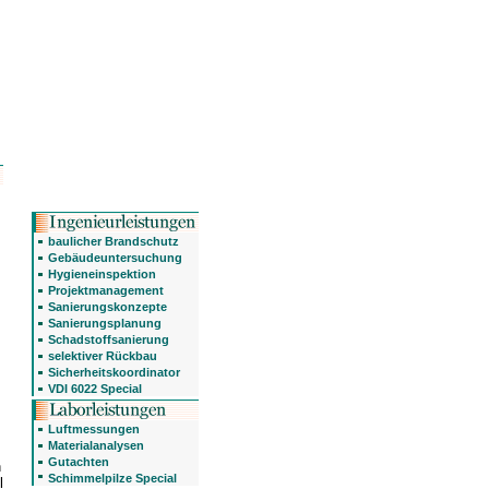
baulicher Brandschutz
Gebäudeuntersuchung
Hygieneinspektion
Projektmanagement
Sanierungskonzepte
Sanierungsplanung
Schadstoffsanierung
selektiver Rückbau
Sicherheitskoordinator
VDI 6022 Special
Luftmessungen
Materialanalysen
Gutachten
n
Schimmelpilze Special
l