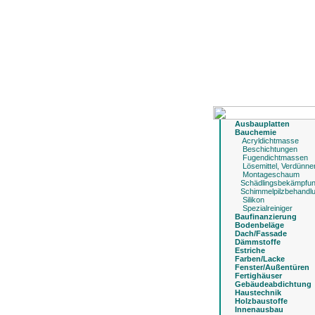
Ausbauplatten
Bauchemie
Acryldichtmasse
Beschichtungen
Fugendichtmassen
Lösemittel, Verdünne
Montageschaum
Schädlingsbekämpfu
Schimmelpilzbehandl
Silikon
Spezialreiniger
Baufinanzierung
Bodenbeläge
Dach/Fassade
Dämmstoffe
Estriche
Farben/Lacke
Fenster/Außentüren
Fertighäuser
Gebäudeabdichtung
Haustechnik
Holzbaustoffe
Innenausbau