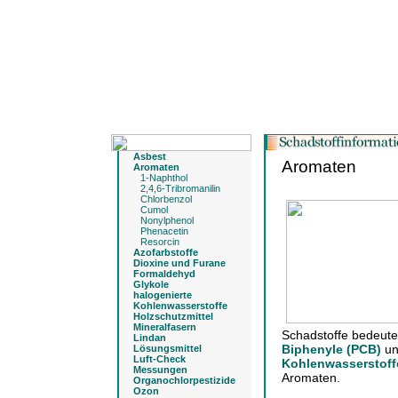
Asbest
Aromaten
Aromaten
1-Naphthol
2,4,6-Tribromanilin
Chlorbenzol
Cumol
Nonylphenol
Phenacetin
Resorcin
Azofarbstoffe
Dioxine und Furane
Formaldehyd
Glykole
halogenierte
Kohlenwasserstoffe
Holzschutzmittel
Mineralfasern
Schadstoffe bedeut
Lindan
Biphenyle (PCB)
un
Lösungsmittel
Luft-Check
Kohlenwasserstoff
Messungen
Aromaten.
Organochlorpestizide
Ozon