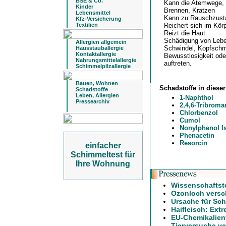
BSE & Co.
Kann die Atemwege, 
Kinder
Brennen, Kratzen
Lebensmittel
Kann zu Rauschzust
Kfz-Versicherung
Textilien
Reichert sich im Kör
Reizt die Haut.
Schädigung von Lebe
Allergien allgemein
Schwindel, Kopfschm
Hausstauballergie
Kontaktallergie
Bewusstlosigkeit ode
Nahrungsmittelallergie
auftreten.
Schimmelpilzallergie
Bauen, Wohnen
Schadstoffe in diese
Schadstoffe
Leben, Allergien
1-Naphthol
Pressearchiv
2,4,6-Tribroma
Chlorbenzol
Cumol
Nonylphenol 
Phenacetin
Resorcin
einfacher
Schimmeltest für
Ihre Wohnung
Wissenschaftst
Ozonloch versch
Ursache für Sch
Haifleisch: Ext
EU-Chemikalien
Tierversuche ve