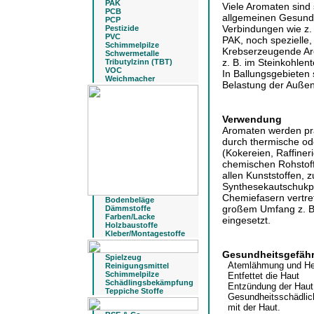
PAK
Viele Aromaten sind 
PCB
allgemeinen Gesund
PCP
Verbindungen wie z.
Pestizide
PVC
PAK, noch spezielle,
Schimmelpilze
Krebserzeugende Aro
Schwermetalle
z. B. im Steinkohlen
Tributylzinn (TBT)
VOC
In Ballungsgebieten
Weichmacher
Belastung der Außenl
Verwendung
Aromaten werden pra
durch thermische od
(Kokereien, Raffiner
chemischen Rohstoff
allen Kunststoffen, z
Synthesekautschukpr
Chemiefasern vertret
Bodenbeläge
großem Umfang z. B.
Dämmstoffe
Farben/Lacke
eingesetzt.
Holzbaustoffe
Kleber/Montagestoffe
Gesundheitsgefäh
Spielzeug
Atemlähmung und Herz
Reinigungsmittel
Schimmelpilze
Entfettet die Haut
Schädlingsbekämpfung
Entzündung der Haut
Teppiche Stoffe
Gesundheitsschädlic
mit der Haut.