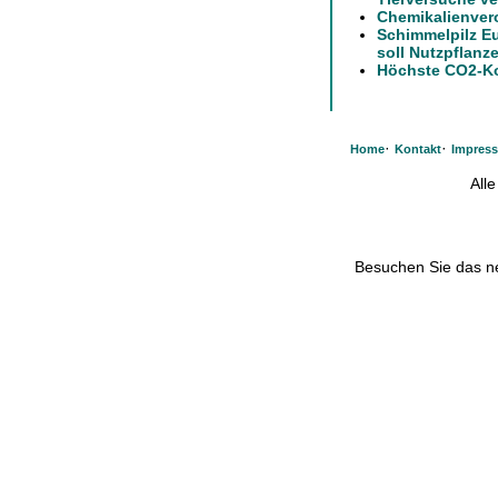
Chemikalienver
Schimmelpilz E
soll Nutzpflanz
Höchste CO2-Ko
·
·
Home
Kontakt
Impres
All
Besuchen Sie das 