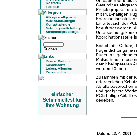
Umbauten wird als b
Kosmetik
Gesundheit eingesch
Textilien
Projektgruppen erarb
mit PCB-haltigen Fu
Allergien allgemein
Koordinationsstellen
Hausstauballergie
Erhärtet sich der P
Kontaktallergie
beauftragt werden, d
Nahrungsmittelallergie
Schimmelpilzallergie
Untersuchungskonzep
Koordinationsstelle i
Besteht die Gefahr, 
Fugendichtungsmasse
Fugen mit geeigneten
Maßnahmen müssen i
Bauen, Wohnen
damit bei späteren 
Schadstoffe
werden können.
Leben, Allergien
Pressearchiv
Zusammen mit der Ko
erforderlichen Schu
Abfälle besprochen 
und geeignete Werkze
einfacher
PCB-haltige Abfälle 
Schimmeltest für
gegeben.
Ihre Wohnung
Datum:
12. 4. 2001