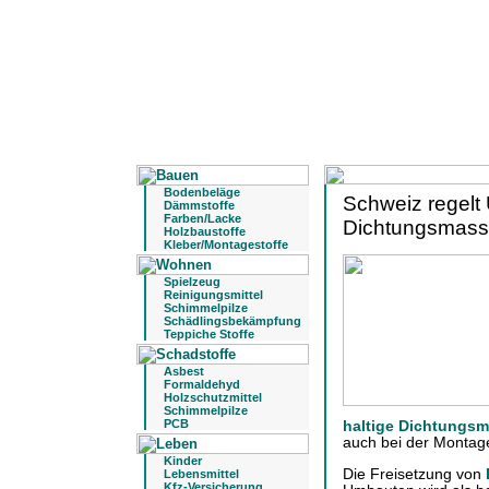
Bodenbeläge
Schweiz regelt
Dämmstoffe
Farben/Lacke
Dichtungsmas
Holzbaustoffe
Kleber/Montagestoffe
Spielzeug
Reinigungsmittel
Schimmelpilze
Schädlingsbekämpfung
Teppiche Stoffe
Asbest
Formaldehyd
Holzschutzmittel
Schimmelpilze
PCB
haltige Dichtungs
auch bei der Montag
Kinder
Die Freisetzung von
Lebensmittel
Kfz-Versicherung