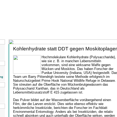
Kohlenhydrate statt DDT gegen Moskitoplage
Hochmolekulare Kohlenhydrate (Polysaccharide),
wie sie z. B. in manchen Lebensmitteln
vorkommen, sind eine wirksame Waffe gegen
Mücken und Moskitos. Das haben Forscher der
Purdue University (Indiana, USA) festgestellt. Da
Team um Barry Pittendrigh testete seine Methode erfolgreich im
ng
Naturschutzgebiet Prime Hook National Wildlife Refuge in Delaware.
Sie streuten auf die Oberfläche von Mückenbrutgewässern das
Polysaccharid Xanthan, das in Deutschland als
Lebensmittelzusatzstoff E 415 zugelassen ist.
Das Pulver bildet auf der Wasseroberfläche vorübergehend einen
Film, der die Larven erstickt. Dies wirke ebenso effektiv wie
herkömmliche Insektizide, berichten die Forscher im Fachblatt
Environmental Entomology. Anders als bei Insektiziden, die relativ
schnell absinken und auch unterhalb der Oberfläche wirken, werden