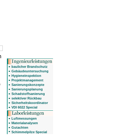
n
baulicher Brandschutz
Gebäudeuntersuchung
Hygieneinspektion
Projektmanagement
s
Sanierungskonzepte
Sanierungsplanung
Schadstoffsanierung
selektiver Rückbau
Sicherheitskoordinator
VDI 6022 Special
Luftmessungen
Materialanalysen
Gutachten
Schimmelpilze Special