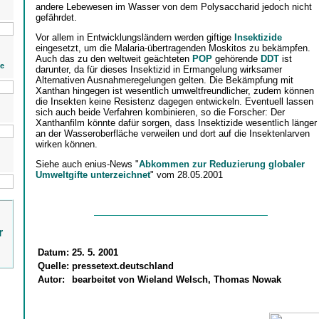
andere Lebewesen im Wasser von dem Polysaccharid jedoch nicht
gefährdet.
Vor allem in Entwicklungsländern werden giftige
Insektizide
eingesetzt, um die Malaria-übertragenden Moskitos zu bekämpfen.
Auch das zu den weltweit geächteten
POP
gehörende
DDT
ist
ie
darunter, da für dieses Insektizid in Ermangelung wirksamer
Alternativen Ausnahmeregelungen gelten. Die Bekämpfung mit
Xanthan hingegen ist wesentlich umweltfreundlicher, zudem können
die Insekten keine Resistenz dagegen entwickeln. Eventuell lassen
sich auch beide Verfahren kombinieren, so die Forscher: Der
Xanthanfilm könnte dafür sorgen, dass Insektizide wesentlich länger
an der Wasseroberfläche verweilen und dort auf die Insektenlarven
wirken können.
Siehe auch enius-News "
Abkommen zur Reduzierung globaler
Umweltgifte unterzeichnet
" vom 28.05.2001
r
Datum:
25. 5. 2001
Quelle:
pressetext.deutschland
Autor:
bearbeitet von Wieland Welsch, Thomas Nowak