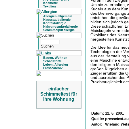
Poren in den Ziegeln
Kosmetik
Um sie zu erhalten, 
Textilien
Kugeln aus dem Kuns
des Brennvorgangs ze
Allergien allgemein
entstehen die gewün
Hausstauballergie
bilden sich jedoch g
Kontaktallergie
Diese schädlichen E
Nahrungsmittelallergie
Schimmelpilzallergie
Maiskugeln vermiede
Ökobilanz des Naturst
hergestellten Kunstst
Die Idee für das neue
Technologien der Ver
aus der Herstellung 
Bauen, Wohnen
eine Maschine entwic
Schadstoffe
den billigeren Maissc
Leben, Allergien
Pressearchiv
großen Kügelchen au
Ziegel erfüllten die 
und ausreichendes Po
Praxistauglichkeit d
einfacher
Schimmeltest für
Ihre Wohnung
Datum:
12. 6. 2001
Quelle:
pressetext.au
Autor:
Wieland Wel