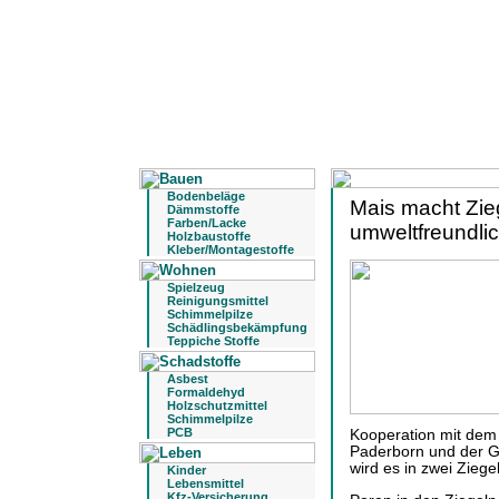
Bodenbeläge
Mais macht Zie
Dämmstoffe
Farben/Lacke
umweltfreundli
Holzbaustoffe
Kleber/Montagestoffe
Spielzeug
Reinigungsmittel
Schimmelpilze
Schädlingsbekämpfung
Teppiche Stoffe
Asbest
Formaldehyd
Holzschutzmittel
Schimmelpilze
PCB
Kooperation mit dem I
Paderborn und der G
wird es in zwei Ziegel
Kinder
Lebensmittel
Kfz-Versicherung