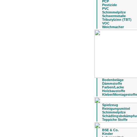
PCP
Pestizide
PVC
Schimmelpilze
Schwermetalle
Tributylzinn (TBT)
VOC
Weichmacher
Bodenbeläge
Dämmstoffe
Farben/Lacke
Holzbaustoffe
Kleber/Montagestoffe
Spielzeug
Reinigungsmittel
Schimmelpilze
Schädlingsbekämpfu
Teppiche Stoffe
BSE & Co.
Kinder