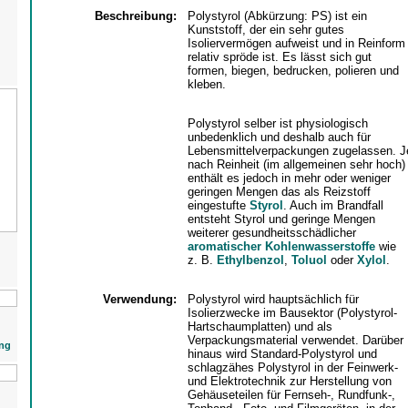
Beschreibung:
Polystyrol (Abkürzung: PS) ist ein
Kunststoff, der ein sehr gutes
Isoliervermögen aufweist und in Reinform
relativ spröde ist. Es lässt sich gut
formen, biegen, bedrucken, polieren und
kleben.
Polystyrol selber ist physiologisch
unbedenklich und deshalb auch für
Lebensmittelverpackungen zugelassen. J
nach Reinheit (im allgemeinen sehr hoch)
enthält es jedoch in mehr oder weniger
geringen Mengen das als Reizstoff
eingestufte
Styrol
. Auch im Brandfall
entsteht Styrol und geringe Mengen
weiterer gesundheitsschädlicher
aromatischer Kohlenwasserstoffe
wie
z. B.
Ethylbenzol
,
Toluol
oder
Xylol
.
Verwendung:
Polystyrol wird hauptsächlich für
Isolierzwecke im Bausektor (Polystyrol-
Hartschaumplatten) und als
Verpackungsmaterial verwendet. Darüber
ng
hinaus wird Standard-Polystyrol und
schlagzähes Polystyrol in der Feinwerk-
und Elektrotechnik zur Herstellung von
Gehäuseteilen für Fernseh-, Rundfunk-,