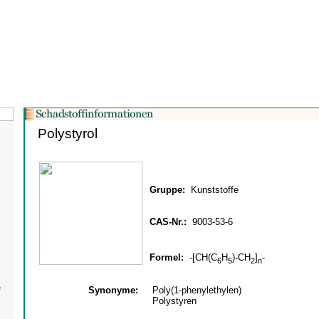
Polystyrol
Gruppe:
Kunststoffe
CAS-Nr.:
9003-53-6
Formel:
-[CH(C
H
)-CH
]
-
6
5
2
n
e
Synonyme:
Poly(1-phenylethylen)
Polystyren