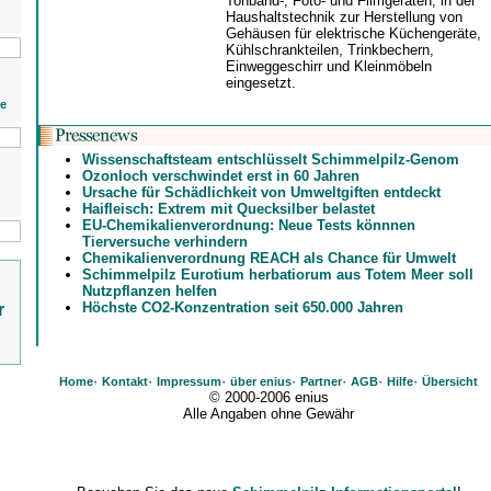
Tonband-, Foto- und Filmgeräten, in der
Haushaltstechnik zur Herstellung von
Gehäusen für elektrische Küchengeräte,
Kühlschrankteilen, Trinkbechern,
Einweggeschirr und Kleinmöbeln
eingesetzt.
ie
Wissenschaftsteam entschlüsselt Schimmelpilz-Genom
Ozonloch verschwindet erst in 60 Jahren
Ursache für Schädlichkeit von Umweltgiften entdeckt
Haifleisch: Extrem mit Quecksilber belastet
EU-Chemikalienverordnung: Neue Tests könnnen
Tierversuche verhindern
Chemikalienverordnung REACH als Chance für Umwelt
Schimmelpilz Eurotium herbatiorum aus Totem Meer soll
Nutzpflanzen helfen
Höchste CO2-Konzentration seit 650.000 Jahren
r
·
·
·
·
·
·
·
Home
Kontakt
Impressum
über enius
Partner
AGB
Hilfe
Übersicht
© 2000-2006 enius
Alle Angaben ohne Gewähr