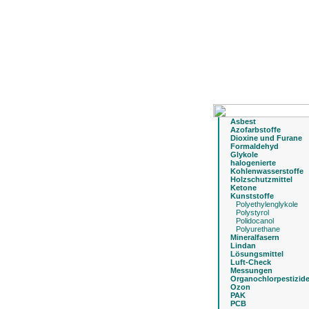
Asbest
Azofarbstoffe
Dioxine und Furane
Formaldehyd
Glykole
halogenierte
Kohlenwasserstoffe
Holzschutzmittel
Ketone
Kunststoffe
Polyethylenglykole
Polystyrol
Polidocanol
Polyurethane
Mineralfasern
Lindan
Lösungsmittel
Luft-Check
Messungen
Organochlorpestizid
Ozon
PAK
PCB