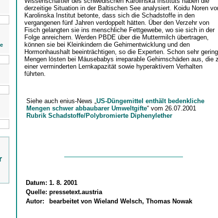
Wissenschaftler des schwedischen Karolinska Instituts haben die
derzeitige Situation in der Baltischen See analysiert. Koidu Noren v
Karolinska Institut betonte, dass sich die Schadstoffe in den
vergangenen fünf Jahren verdoppelt hätten. Über den Verzehr von
Fisch gelangten sie ins menschliche Fettgewebe, wo sie sich in der
Folge anreichern. Werden PBDE über die Muttermilch übertragen,
können sie bei Kleinkindern die Gehirnentwicklung und den
ie
Hormonhaushalt beeinträchtigen, so die Experten. Schon sehr gerin
Mengen lösten bei Mäusebabys irreparable Gehirnschäden aus, die 
einer verminderten Lernkapazität sowie hyperaktivem Verhalten
führten.
Siehe auch enius-News „
US-Düngemittel enthält bedenkliche
Mengen schwer abbaubarer Umweltgifte
“ vom 26.07.2001
Rubrik Schadstoffe/Polybromierte Diphenylether
r
Datum:
1. 8. 2001
Quelle:
pressetext.austria
Autor:
bearbeitet von Wieland Welsch, Thomas Nowak