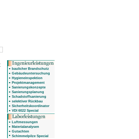
t
baulicher Brandschutz
Gebäudeuntersuchung
Hygieneinspektion
Projektmanagement
Sanierungskonzepte
Sanierungsplanung
Schadstoffsanierung
selektiver Rückbau
Sicherheitskoordinator
VDI 6022 Special
Luftmessungen
Materialanalysen
Gutachten
Schimmelpilze Special