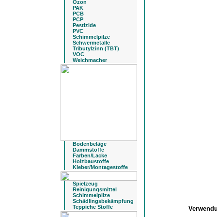
Ozon
PAK
PCB
PCP
Pestizide
PVC
Schimmelpilze
Schwermetalle
Tributylzinn (TBT)
VOC
Weichmacher
Bodenbeläge
Dämmstoffe
Farben/Lacke
Holzbaustoffe
Kleber/Montagestoffe
Spielzeug
Reinigungsmittel
Schimmelpilze
Schädlingsbekämpfung
Teppiche Stoffe
Verwend