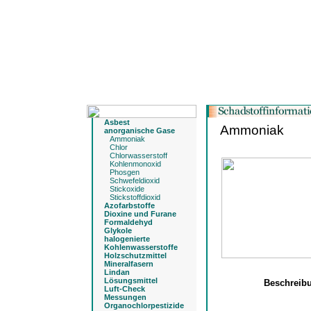
Asbest
Ammoniak
anorganische Gase
Ammoniak
Chlor
Chlorwasserstoff
Kohlenmonoxid
Phosgen
Schwefeldioxid
Stickoxide
Stickstoffdioxid
Azofarbstoffe
Dioxine und Furane
Formaldehyd
Glykole
halogenierte
Kohlenwasserstoffe
Holzschutzmittel
Mineralfasern
Lindan
Lösungsmittel
Beschreib
Luft-Check
Messungen
Organochlorpestizide