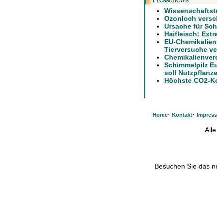
Wissenschaftst
Ozonloch versch
Ursache für Sch
Haifleisch: Ext
EU-Chemikalien
Tierversuche ve
Chemikalienver
Schimmelpilz E
soll Nutzpflanz
Höchste CO2-Ko
·
·
Home
Kontakt
Impres
All
Besuchen Sie das 