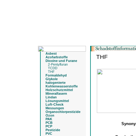
Asbest
THF
Azofarbstoffe
Dioxine und Furane
2-Pentylfuran
TCDD
THF
Formaldehyd
Glykole
halogenierte
Kohlenwasserstoffe
Holzschutzmittel
Mineralfasern
Lindan
Lösungsmittel
Luft-Check
Messungen
Organochlorpestizide
Ozon
PAK
PCB
Synon
PCP
Pestizide
PVC