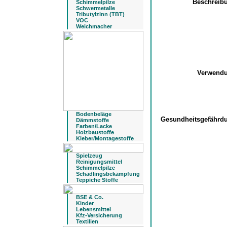
Beschreib
Schimmelpilze
Schwermetalle
Tributylzinn (TBT)
VOC
Weichmacher
Verwend
Bodenbeläge
Gesundheitsgefähr
Dämmstoffe
Farben/Lacke
Holzbaustoffe
Kleber/Montagestoffe
Spielzeug
Reinigungsmittel
Schimmelpilze
Schädlingsbekämpfung
Teppiche Stoffe
BSE & Co.
Kinder
Lebensmittel
Kfz-Versicherung
Textilien