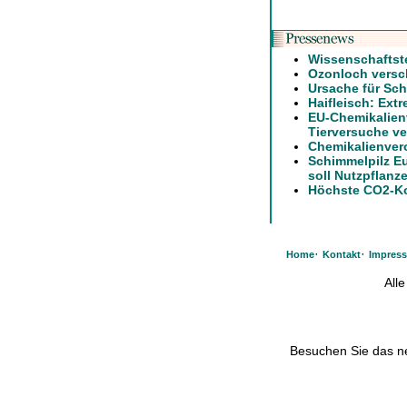
Wissenschaftst
Ozonloch versch
Ursache für Sch
Haifleisch: Ext
EU-Chemikalien
Tierversuche ve
Chemikalienver
Schimmelpilz E
soll Nutzpflanz
Höchste CO2-Ko
·
·
Home
Kontakt
Impres
All
Besuchen Sie das 